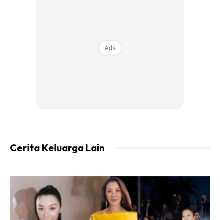
Ads
Perdana Menteri Ucap Tahniah!
“Tahniah dan syabas kepada pesilat-
pesilat dari seluruh negara yang
bertanding di Kejuaraan Pencak Silat
Dunia ke-19 Tahun 2022 dengan
Cerita Keluarga Lain
semangat kesukanan yang tinggi.
Penganjuran kali ini adalah satu
penghormatan besar kepada negara