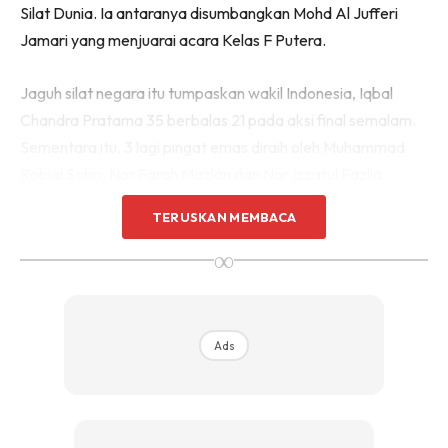
Silat Dunia. Ia antaranya disumbangkan Mohd Al Jufferi
Jamari yang menjuarai acara Kelas F Putera.
Jaguh silat negara itu tumpaskan wakil Indonesia, Iqbal
Chandra Pratama 35 berbalas 21 pada aksi final semalam.
Sementara itu, 3 lagi pingat emas diraih oleh Muhammad
Robial Sobri, Nor Farah Mazlan dan Nor Izzatul Fazlia
Mohamad Tahir menerusi acara masing-masing. Terdahulu,
TERUSKAN MEMBACA
skuad silat negara berjaya raih 3 emas menerusi kategori
∞
Artistik.
Di Sebalik Populariti Kerjaya Sebagai “Mr. Pilot”.
Ads