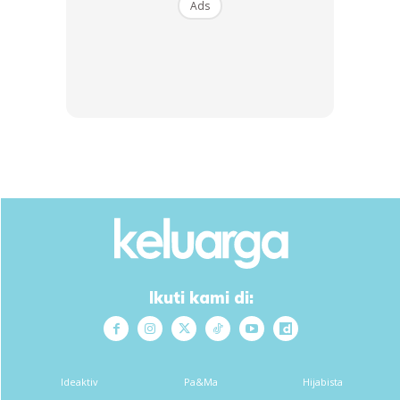
Ads
Ikuti kami di:
Ideaktiv
Pa&Ma
Hijabista