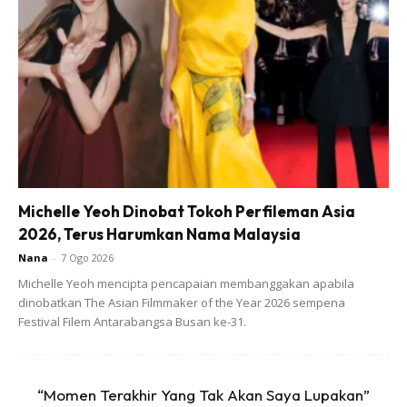
sebagai tuan rumah kepada lebih 40
buah negara yang mengambil
bahagian.”
Michelle Yeoh Dinobat Tokoh Perfileman Asia
2026, Terus Harumkan Nama Malaysia
Nana
-
7 Ogo 2026
Michelle Yeoh mencipta pencapaian membanggakan apabila
dinobatkan The Asian Filmmaker of the Year 2026 sempena
Festival Filem Antarabangsa Busan ke-31.
“Momen Terakhir Yang Tak Akan Saya Lupakan”