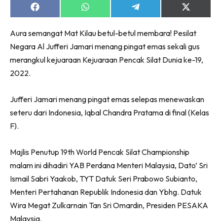
Share
Share
Share
Share
on
on
on
on
Facebook
WhatsApp
Telegram
X
Aura semangat Mat Kilau betul-betul membara! Pesilat
(Twitter)
Negara Al Jufferi Jamari menang pingat emas sekali gus
merangkul kejuaraan Kejuaraan Pencak Silat Dunia ke-19,
2022.
Jufferi Jamari menang pingat emas selepas menewaskan
seteru dari Indonesia, Iqbal Chandra Pratama di final (Kelas
F).
Majlis Penutup 19th World Pencak Silat Championship
malam ini dihadiri YAB Perdana Menteri Malaysia, Dato’ Sri
Ismail Sabri Yaakob, TYT Datuk Seri Prabowo Subianto,
Menteri Pertahanan Republik Indonesia dan Ybhg. Datuk
Wira Megat Zulkarnain Tan Sri Omardin, Presiden PESAKA
Malaysia.