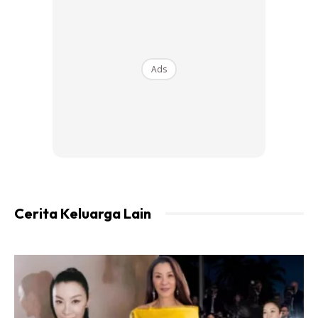
Ads
Cerita Keluarga Lain
Disamping ummi main kutu duit. Simpan la juga sikit-sikit.
Menabung untuk masa depan. Ummi ni bukan kerja
makan gaji. Tiap-tiap bulan ummi main kutu.