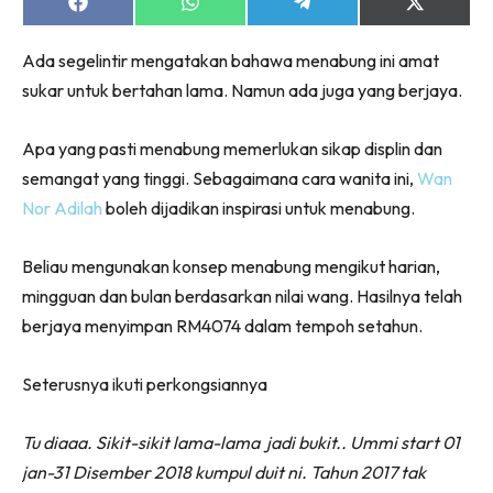
Share
Share
Share
Share
on
on
on
on
Facebook
WhatsApp
Telegram
X
Ada segelintir mengatakan bahawa menabung ini amat
(Twitter)
sukar untuk bertahan lama. Namun ada juga yang berjaya.
Apa yang pasti menabung memerlukan sikap displin dan
semangat yang tinggi. Sebagaimana cara wanita ini,
Wan
Nor Adilah
boleh dijadikan inspirasi untuk menabung.
Beliau mengunakan konsep menabung mengikut harian,
mingguan dan bulan berdasarkan nilai wang. Hasilnya telah
berjaya menyimpan RM4074 dalam tempoh setahun.
Seterusnya ikuti perkongsiannya
Tu diaaa. Sikit-sikit lama-lama jadi bukit.. Ummi start 01
jan-31 Disember 2018 kumpul duit ni. Tahun 2017 tak