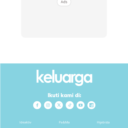
Ads
Ikuti kami di:
Ideaktiv
Pa&Ma
Hijabista