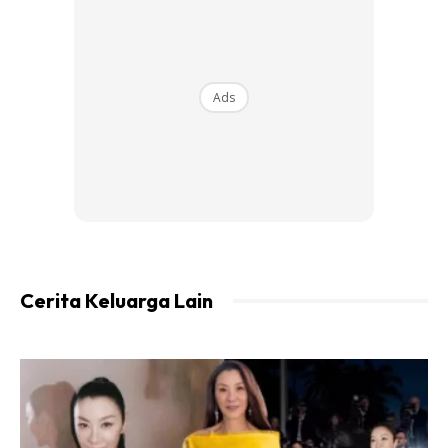
Ads
Ads
air suam secukupnya
Basuh bersih2 dan rendam 1-2 jam/semalaman. Lepas tu
basuh lagi, kemudian kisar dengan air suam.
Cerita Keluarga Lain
Lepas tu terus minum. Yang lebih simpan dalam peti sejuk
nak minum hangat kan banyak mana kita nak minum je.