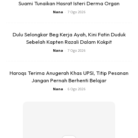
Suami Tunaikan Hasrat Isteri Derma Organ
Nana
-
7 Ogo 2026
Kunyit hidup basuh bersih2 blend dengan air masak lepas
tapis boleh terus minum. Lagi pekat lagi bagus
Dulu Selongkar Beg Kerja Ayah, Kini Fatin Duduk
Sebelah Kapten Razali Dalam Kokpit
Nana
-
7 Ogo 2026
Haroqs Terima Anugerah Khas UPSI, Titip Pesanan
Ads
Jangan Pernah Berhenti Belajar
Nana
-
6 Ogo 2026