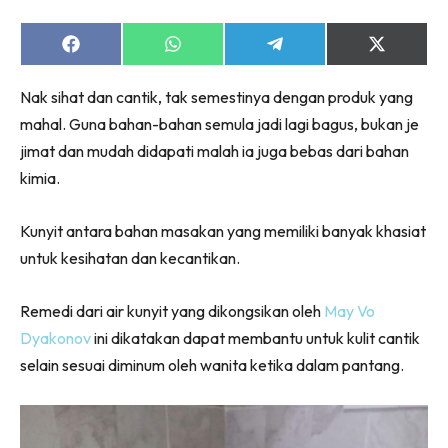
Share
Share
Share
Share
on
on
on
on
Facebook
WhatsApp
Telegram
X
Nak sihat dan cantik, tak semestinya dengan produk yang
(Twitter)
mahal. Guna bahan-bahan semula jadi lagi bagus, bukan je
jimat dan mudah didapati malah ia juga bebas dari bahan
kimia.
Kunyit antara bahan masakan yang memiliki banyak khasiat
untuk kesihatan dan kecantikan.
Remedi dari air kunyit yang dikongsikan oleh
May Vo
Dyakonov
ini dikatakan dapat membantu untuk kulit cantik
selain sesuai diminum oleh wanita ketika dalam pantang.