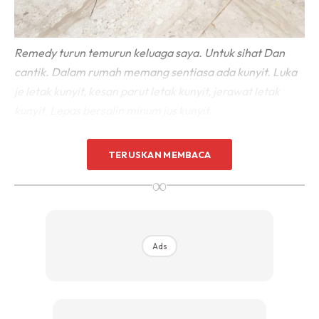
Remedy turun temurun keluaga saya. Untuk sihat Dan
cantik. Dalam rumah memang sentiasa ada kunyit. Luka
je letak kunyit, kesan parut letak kunyit, jerawat letak
kunyit. Lepas bersalin minum jus kunyit.
Resepi senang je budak kecik pun boleh buat.
TERUSKAN MEMBACA
∞
Bahan-bahan:
1kg kunyit
Ads