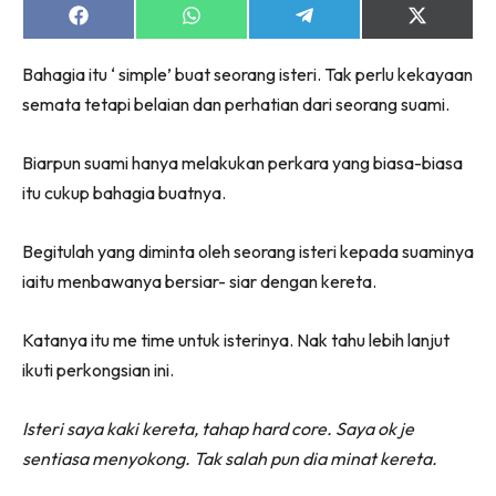
Share
Share
Share
Share
on
on
on
on
Facebook
WhatsApp
Telegram
X
Bahagia itu ‘ simple’ buat seorang isteri. Tak perlu kekayaan
(Twitter)
semata tetapi belaian dan perhatian dari seorang suami.
Biarpun suami hanya melakukan perkara yang biasa-biasa
itu cukup bahagia buatnya.
Begitulah yang diminta oleh seorang isteri kepada suaminya
iaitu menbawanya bersiar- siar dengan kereta.
Katanya itu me time untuk isterinya. Nak tahu lebih lanjut
ikuti perkongsian ini.
Isteri saya kaki kereta, tahap hard core. Saya ok je
sentiasa menyokong. Tak salah pun dia minat kereta.