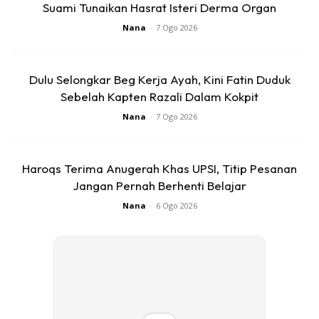
Suami Tunaikan Hasrat Isteri Derma Organ
Nana
-
7 Ogo 2026
Dulu Selongkar Beg Kerja Ayah, Kini Fatin Duduk
Sebelah Kapten Razali Dalam Kokpit
Ads
Nana
-
7 Ogo 2026
Haroqs Terima Anugerah Khas UPSI, Titip Pesanan
Jangan Pernah Berhenti Belajar
Nana
-
6 Ogo 2026
*Nak macam-macam info? Klik
channel Telegram
KELUARGA
atau join
keluargagader club
Anda mungkin berminat dengan