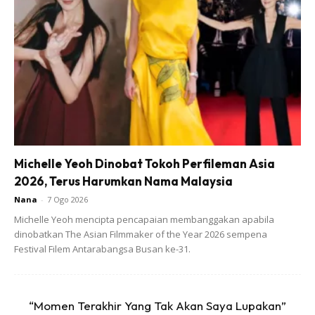
Michelle Yeoh Dinobat Tokoh Perfileman Asia
2026, Terus Harumkan Nama Malaysia
Nana
-
7 Ogo 2026
Michelle Yeoh mencipta pencapaian membanggakan apabila
dinobatkan The Asian Filmmaker of the Year 2026 sempena
Festival Filem Antarabangsa Busan ke-31.
Sumber: Mohd Yazid Ismail
“Momen Terakhir Yang Tak Akan Saya Lupakan”