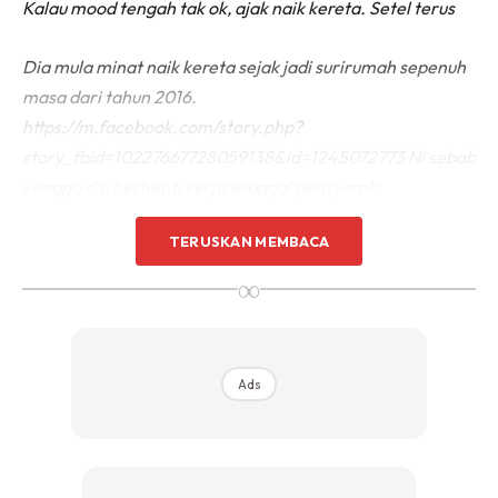
Kalau mood tengah tak ok, ajak naik kereta. Setel terus
Dia mula minat naik kereta sejak jadi surirumah sepenuh
masa dari tahun 2016.
https://m.facebook.com/story.php?
story_fbid=10227667728059138&id=1245072773 Ni sebab
kenapa dia berhenti kerja sebagai pensyarah.
TERUSKAN MEMBACA
Me time
∞
Pusing-pusing naik kereta ni aktiviti yang bermanfaat
sebenarnya. Macam me time bagi dia. Banyak boleh
borak, slow talk, boleh bagi tazkirah secara santai sampai
Ads
tertidur hahaha