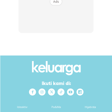
Ads
SHOPEE MY
SHOPEE MY
CENDAWAN RANGUP BY
[500g – 1kg] Frozen Halal
HERO CHEF
Dimsum / Dimsum Sejuk
B...
RM14.6
RM24
RM14.6
RM49
Buy Now
Buy Now
Ikuti kami di:
1
/
5
❮
❯
Ideaktiv
Pa&Ma
Hijabista