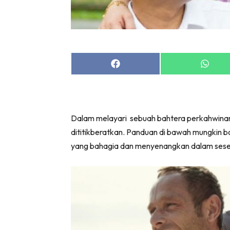
Share
Share
on
on
Facebook
Whats
Dalam melayari sebuah bahtera perkahwinan, 
dititikberatkan. Panduan di bawah mungkin b
yang bahagia dan menyenangkan dalam sesebu