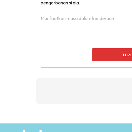
pengorbanan si dia.
Manfaatkan masa dalam kenderaan
TER
Ketika anda berduaan dalam kereta, perbual
membangkitkan bahagia. Kebanyakkan suami
mendiamkan diri sepanjang perjalanan. Tida