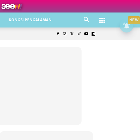
ree jer!
KONGSI PENGALAMAN
NEW
olisi Privasi