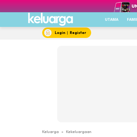
UTAMA
FAMI
Login
|
Register
Keluarga
»
Kekeluargaan