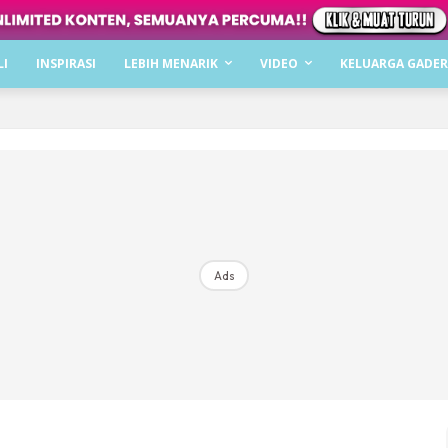
Dapatkan cerita, perkongsian dan info menarik. F
LI
INSPIRASI
LEBIH MENARIK
VIDEO
KELUARGA GADER
Dengan ini saya bersetuju dengan
Terma Penggunaan
dan
P
Langgan Sekarang
Langganan anda telah diterima. Terima kasih!
Ads
Mencari bahagia bersama KELUARGA?
Download dan baca sekarang di
KLIK DI SEENI