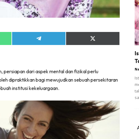
Share
Share
on
on
App
Telegram
X
I
(Twitter)
T
N
persiapan dari aspek mental dan fizikal perlu
Is
oleh dipraktikkan bagi mewujudkan sebuah persekitaran
me
ah institusi kekeluargaan.
ta
sa