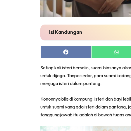
Isi Kandungan
Share
Share
on
on
Facebook
Whats
Setiap kali isteri bersalin, suami biasanya 
untuk dijaga. Tanpa sedar, para suami kada
menjaga isteri dalam pantang.
Kononnya bila di kampung, isteri dan bayi leb
untuk suami yang ada isteri dalam pantang, 
tanggungjawab itu adalah di bawah tugas an