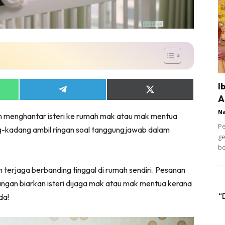
I
Share
Share
A
on
on
App
Telegram
X
N
akan menghantar isteri ke rumah mak atau mak mentua
(Twitter)
Pe
ng-kadang ambil ringan soal tanggungjawab dalam
ge
be
ih terjaga berbanding tinggal di rumah sendiri. Pesanan
jangan biarkan isteri dijaga mak atau mak mentua kerana
“
da!