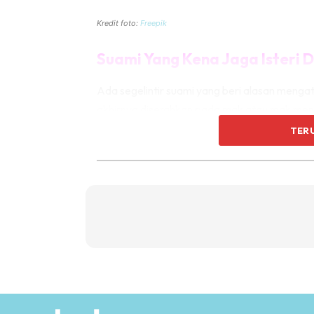
Kredit foto:
Freepik
Suami Yang Kena Jaga Isteri
Ada segelintir suami yang beri alasan mengat
akhirnya diserahkan pada mak atau mak ment
mungkinlah boleh tolong. Bagaimana kalau k
TER
peduli, tentunya ia mengganggu emosi isteri.