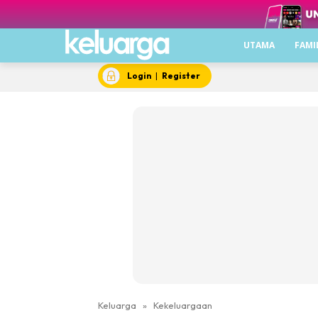
UTAMA
FAMI
Login
|
Register
Keluarga
»
Kekeluargaan