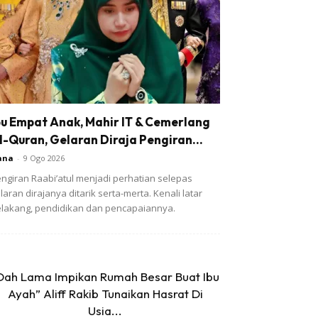
bu Empat Anak, Mahir IT & Cemerlang
l-Quran, Gelaran Diraja Pengiran...
ana
-
9 Ogo 2026
ngiran Raabi’atul menjadi perhatian selepas
laran dirajanya ditarik serta-merta. Kenali latar
lakang, pendidikan dan pencapaiannya.
Dah Lama Impikan Rumah Besar Buat Ibu
Ayah” Aliff Rakib Tunaikan Hasrat Di
Usia...