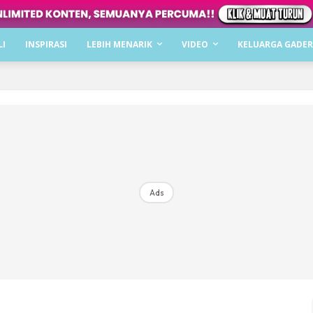
Dapatkan cerita, perkongsian dan info menarik. F
LI
INSPIRASI
LEBIH MENARIK
VIDEO
KELUARGA GADER
Dengan ini saya bersetuju dengan
Terma Penggunaan
dan
P
Langgan Sekarang
Langganan anda telah diterima. Terima kasih!
Ads
Mencari bahagia bersama KELUARGA?
Download dan baca sekarang di
KLIK DI SEENI