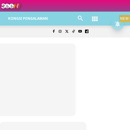
ree jer!
KONGSI PENGALAMAN
NEW
olisi Privasi