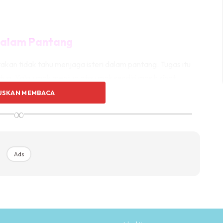
 Dalam Pantang
akan tidak tahu menjaga isteri dalam pantang. Tugas itu
ua. Kalau mak mentua atau mak sendiri masih sihat,
edua-duanya sudah uzur kemudian suami pula tak ambil
USKAN MEMBACA
 Silap haribulan boleh meroyan satu badan!
∞
Ads