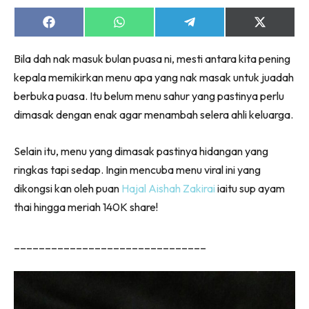
Share
Share
Share
Share
on
on
on
on
Facebook
WhatsApp
Telegram
X
Bila dah nak masuk bulan puasa ni, mesti antara kita pening
(Twitter)
kepala memikirkan menu apa yang nak masak untuk juadah
berbuka puasa. Itu belum menu sahur yang pastinya perlu
dimasak dengan enak agar menambah selera ahli keluarga.
Selain itu, menu yang dimasak pastinya hidangan yang
ringkas tapi sedap. Ingin mencuba menu viral ini yang
dikongsi kan oleh puan
Hajal Aishah Zakirai
iaitu sup ayam
thai hingga meriah 140K share!
_______________________________