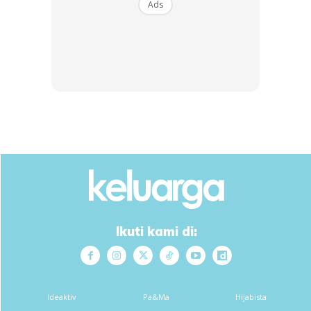
Ads
Panaskan minyak….kuali makmak cantikkan
Ikuti kami di:
Ideaktiv
Pa&Ma
Hijabista