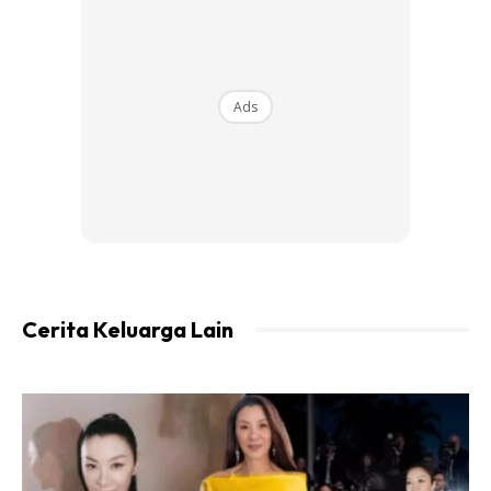
Daun limau purut
Serai yg di ketuk atau di potong serong
Bawang putih
Halia
Ads
Sup bunjut
Cerita Keluarga Lain