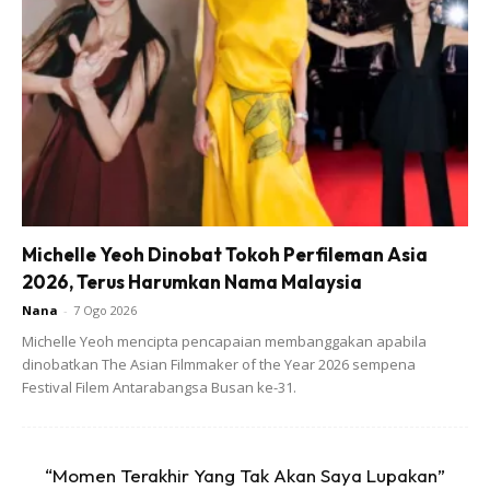
Michelle Yeoh Dinobat Tokoh Perfileman Asia
2026, Terus Harumkan Nama Malaysia
Nana
-
7 Ogo 2026
Bawang putih halia yg di tumbuk
Michelle Yeoh mencipta pencapaian membanggakan apabila
dinobatkan The Asian Filmmaker of the Year 2026 sempena
Festival Filem Antarabangsa Busan ke-31.
“Momen Terakhir Yang Tak Akan Saya Lupakan”