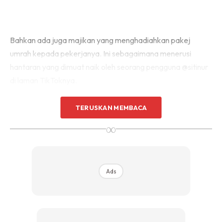
Bahkan ada juga majikan yang menghadiahkan pakej
umrah kepada pekerjanya. Ini sebagaimana menerusi
hantaran yang dimuat naik oleh seorang pengguna @sitinur
di laman TikToknya.
Dia berkongsi khabar gembira itu dimana seorang pekerja
TERUSKAN MEMBACA
yang dikenali sebagai Yusuf menerima tajaan pakej umrah
∞
sebagai tanda penghargaan telah bekerja selama 27
tahun.
Ads
“Pakej umrah untuk Yusuf yang telah berkhidmat 27 tahun
di Petronas Pendang,” ujarnya ringkas di ruangan kapsyen.