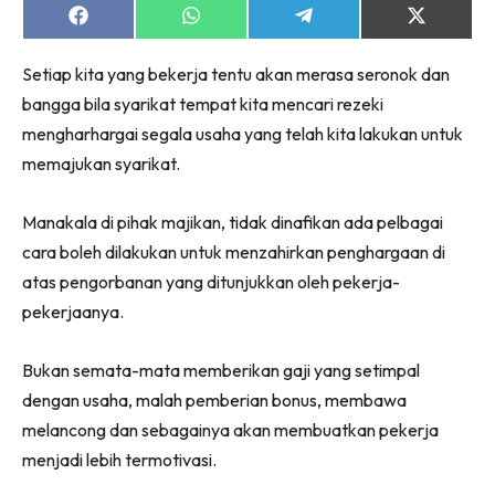
Share
Share
Share
Share
on
on
on
on
Facebook
WhatsApp
Telegram
X
Setiap kita yang bekerja tentu akan merasa seronok dan
(Twitter)
bangga bila syarikat tempat kita mencari rezeki
mengharhargai segala usaha yang telah kita lakukan untuk
memajukan syarikat.
Manakala di pihak majikan, tidak dinafikan ada pelbagai
cara boleh dilakukan untuk menzahirkan penghargaan di
atas pengorbanan yang ditunjukkan oleh pekerja-
pekerjaanya.
Bukan semata-mata memberikan gaji yang setimpal
dengan usaha, malah pemberian bonus, membawa
melancong dan sebagainya akan membuatkan pekerja
menjadi lebih termotivasi.