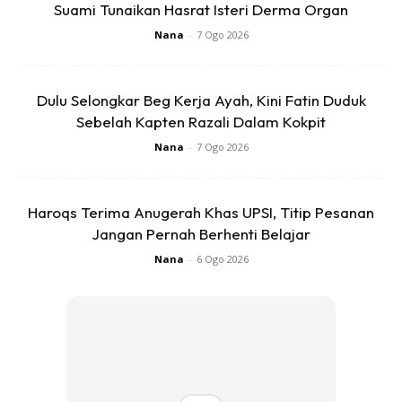
Suami Tunaikan Hasrat Isteri Derma Organ
Nana
-
7 Ogo 2026
Dalam video itu juga, selain Yusuf, terdapat beberapa
Dulu Selongkar Beg Kerja Ayah, Kini Fatin Duduk
orang pekerja yang turut menerima sumbangan daripada
Sebelah Kapten Razali Dalam Kokpit
majikan mereka atas usaha dan pencapaian yang
Nana
-
7 Ogo 2026
ditunjukkan selama ini.
Haroqs Terima Anugerah Khas UPSI, Titip Pesanan
Jangan Pernah Berhenti Belajar
Nana
-
6 Ogo 2026