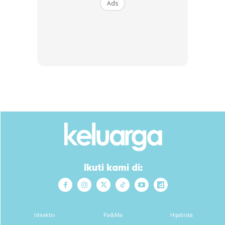
Ads
@siti5874
Pakej Umrah untuk Yusuf yg telah
berkhidmat 27tahun di Petronas Pendang
🙏
#fy
#seo
#fypp
#fypシ
#fyppppppppppppppppppppppp
#foryou
♬ tak akan pernah jauh – bigboss
Susah nk cari tokey macam ni-Netizen
Ikuti kami di:
Susulan itu, menjengah ke ruangan komen, rata-rata
netizen meluahkan rasa kagum dan memuji sikap majikan
itu yang menghargai jasa pekerjanya itu selepas 27 tahun
berkhidmat untuk dirinya.
Ideaktiv
Pa&Ma
Hijabista