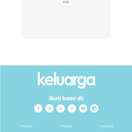
Ads
Kurangnya Ilmu
Tanpa panduan menyusukan bayi dengan tunjuk ajar yang
tepat, penyusuan anak boleh jadi hilang arah. Malah
bebanan penyusuan di awal kelahiran dek kerana
kurangnya ilmu dalam bidang laktasi membuatkan ada ibu-
ibu muda gagal meneruskan penyusuan hingga akhirnya.
Ikuti kami di:
Ads
Ideaktiv
Pa&Ma
Hijabista