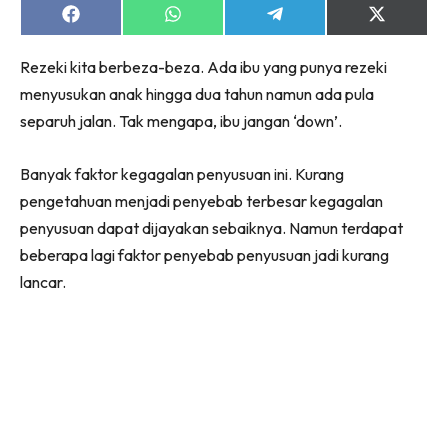
Share
Share
Share
Share
on
on
on
on
Facebook
WhatsApp
Telegram
X
Rezeki kita berbeza-beza. Ada ibu yang punya rezeki
(Twitter)
menyusukan anak hingga dua tahun namun ada pula
separuh jalan. Tak mengapa, ibu jangan ‘down’.
Banyak faktor kegagalan penyusuan ini. Kurang
pengetahuan menjadi penyebab terbesar kegagalan
penyusuan dapat dijayakan sebaiknya. Namun terdapat
beberapa lagi faktor penyebab penyusuan jadi kurang
lancar.