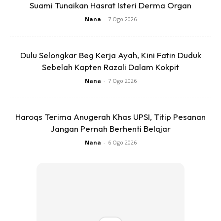
Suami Tunaikan Hasrat Isteri Derma Organ
mengurangkan bekalan susu badan secara dramatik.
Nana
-
7 Ogo 2026
Antara masalah lain yang boleh menyebabkan ketiadaan
susu adalah disebabkan oleh masalah hipoplasia payudara,
Dulu Selongkar Beg Kerja Ayah, Kini Fatin Duduk
sindrom ovari polisistik (PCOS), hipotiroidisme di mana
Sebelah Kapten Razali Dalam Kokpit
kelenjar tiroid kurang aktif lalu fungsi badan menjadi
Nana
-
7 Ogo 2026
perlahan serta pernah menjalani pembedahan payudara.
Haroqs Terima Anugerah Khas UPSI, Titip Pesanan
Jangan Pernah Berhenti Belajar
Nana
-
6 Ogo 2026