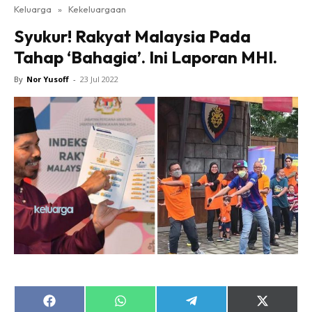
Keluarga
»
Kekeluargaan
Syukur! Rakyat Malaysia Pada
Tahap ‘Bahagia’. Ini Laporan MHI.
By
Nor Yusoff
-
23 Jul 2022
Share
Share
Share
Share