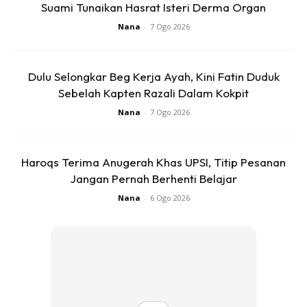
Suami Tunaikan Hasrat Isteri Derma Organ
tinggi iaitu 6.49 berbanding lelaki dengan skor 6.46.
Nana
-
7 Ogo 2026
Dulu Selongkar Beg Kerja Ayah, Kini Fatin Duduk
Sebelah Kapten Razali Dalam Kokpit
Nana
-
7 Ogo 2026
Ads
Haroqs Terima Anugerah Khas UPSI, Titip Pesanan
Jangan Pernah Berhenti Belajar
Nana
-
6 Ogo 2026
Mohd Uzir berkata berdasarkan laporan MHI itu, skor
antara Warganegara dan Bukan Warganegara tidak jauh
berbeza dengan masing-masing mencatat skor 6.49 dan
6.32.