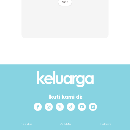
Ads
Bukan Warganegara Pun Bahagia
“… maknanya mereka (bukan warganegara) juga
dapat menjalani kehidupan seperti rakyat negara kita.
Ini satu penemuan menarik yang boleh kita tunjukkan
dengan negara-negara lain, bahawa dari segi Indeks
Kebahagiaan antara warganegara dan bukan
warganegara tiada elemen diskriminasi.”
Beliau berkata di peringkat antarabangsa, Malaysia
menduduki tangga ke 79 daripada 146 negara dengan skor
Ikuti kami di:
5.384 dalam laporan World Happiness Report 2021.
Mohd Uzir berkata MHI itu penting sebagai input dalam
penilaian tahap kebahagiaan rakyat Malaysia di peringkat
Ideaktiv
Pa&Ma
Hijabista
nasional dan negeri yang dapat digunakan dalam mencapai