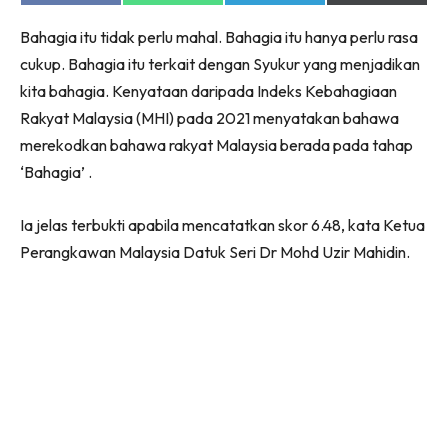
on
on
on
on
Facebook
WhatsApp
Telegram
X
Bahagia itu tidak perlu mahal. Bahagia itu hanya perlu rasa
(Twitter)
cukup. Bahagia itu terkait dengan Syukur yang menjadikan
kita bahagia. Kenyataan daripada Indeks Kebahagiaan
Rakyat Malaysia (MHI) pada 2021 menyatakan bahawa
merekodkan bahawa rakyat Malaysia berada pada tahap
‘Bahagia’ .
Ia jelas terbukti apabila mencatatkan skor 6.48, kata Ketua
Perangkawan Malaysia Datuk Seri Dr Mohd Uzir Mahidin.