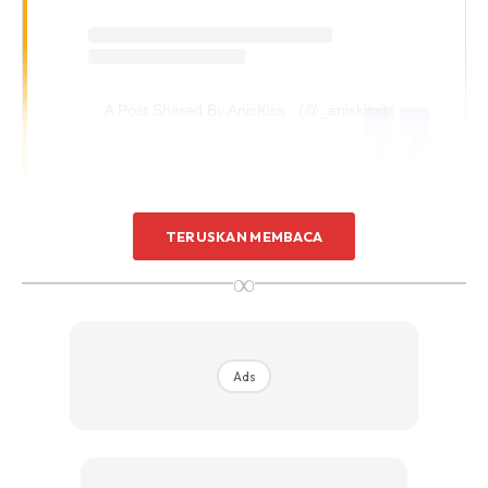
A Post Shared By AnisKiss . (@_aniskiss)
Apa yang menarik perhatian warganet adalah wajah
TERUSKAN MEMBACA
Rosyam dan isteri yang tetap maintain awet muda dan
∞
tidak dimamah usia biarpun kini sudah menimang cucu.
Anis dalam perkongsian sebelum ini pernah mendedahkan
sifat sebenar ayahnya itu di mata seorang anak.
Ads
“Sejujurnya saya tak rasa benda tu susah sebab papa tak
beritahu kepada orang ramai tentang siapa anak-anak
atau famili dia. Jadi, kami adik-beradik tak ada limelight