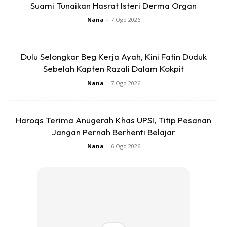
Suami Tunaikan Hasrat Isteri Derma Organ
Syadira dan Zarith Maryam.
Nana
-
7 Ogo 2026
Sumber: Ig
Anis
&
Nona
Dulu Selongkar Beg Kerja Ayah, Kini Fatin Duduk
Sebelah Kapten Razali Dalam Kokpit
Nana
-
7 Ogo 2026
Haroqs Terima Anugerah Khas UPSI, Titip Pesanan
Ads
Jangan Pernah Berhenti Belajar
Nana
-
6 Ogo 2026
ARTIKEL MENARIK:
“Like Father Like Daughter. Mata &
Senyum Tu Seiras Betul.” Wajah Anak Perempuan Copy