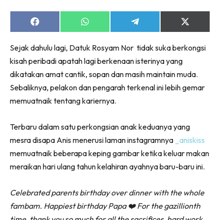
Share
Share
Share
Share
on
on
on
on
Facebook
WhatsApp
Telegram
X
Sejak dahulu lagi, Datuk Rosyam Nor tidak suka berkongsi
(Twitter)
kisah peribadi apatah lagi berkenaan isterinya yang
dikatakan amat cantik, sopan dan masih maintain muda.
Sebaliknya, pelakon dan pengarah terkenal ini lebih gemar
memuatnaik tentang kariernya.
Terbaru dalam satu perkongsian anak keduanya yang
mesra disapa Anis menerusi laman instagramnya
_aniskiss
memuatnaik beberapa keping gambar ketika keluar makan
meraikan hari ulang tahun kelahiran ayahnya baru-baru ini.
Celebrated parents birthday over dinner with the whole
fambam. Happiest birthday Papa ❤️ For the gazillionth
time, thank you so much for all the sacrifices, hard work