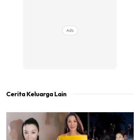
sangat di media. Hanya orang yang tahu saja akan tahu.
Macam saya, saya tetap hidup macam anak-anak lain dan
kalau keluar rumah pun tak ada sampai kena serbu atau
Ads
sebagainya.
Ads
Cerita Keluarga Lain
“Paling penting, kami adik-beradik kena tahu jaga nama