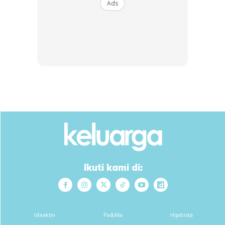
Ads
Paste Arwah Hani Mohsin Raih Perhatian!
ARTIKEL POPULAR:
“Dia Takkan Ganggu Anda Lagi.”
Jiran Kurang Senang Anak Autisme Bising, Keluarga
Adam Akur Kontrak Rumah Sewa Tak Diperbaharui!
“Percutian Singkat Tapi Bermakna, Peluk Cium Anak
Sendiri.” 2 Biji Kek Jadi Perhatian, Ibu Dr Amalina Syukur
Kejutan Menjadi!
BACA INI JUGA :
“Patut Berseri Lain Macam, Tahniah
Bonda. Allah Atur Elok.” Nampak Pregnancy Test,
Ikuti kami di:
Warganet Teka Intan Saleh Hamil!
Ideaktiv
Pa&Ma
Hijabista