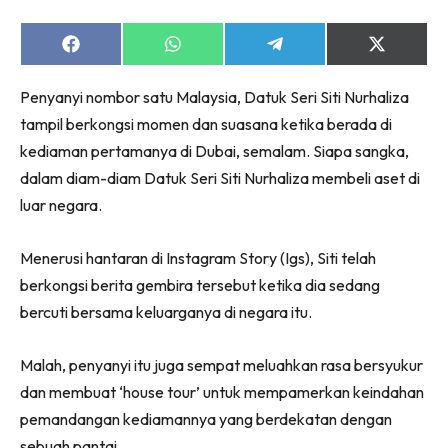
Share
Share
Share
Share
on
on
on
on
Facebook
WhatsApp
Telegram
X
Penyanyi nombor satu Malaysia, Datuk Seri Siti Nurhaliza
(Twitter)
tampil berkongsi momen dan suasana ketika berada di
kediaman pertamanya di Dubai, semalam. Siapa sangka,
dalam diam-diam Datuk Seri Siti Nurhaliza membeli aset di
luar negara.
Menerusi hantaran di Instagram Story (Igs), Siti telah
berkongsi berita gembira tersebut ketika dia sedang
bercuti bersama keluarganya di negara itu.
Malah, penyanyi itu juga sempat meluahkan rasa bersyukur
dan membuat ‘house tour’ untuk mempamerkan keindahan
pemandangan kediamannya yang berdekatan dengan
sebuah pantai.