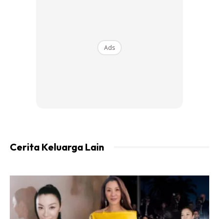
Wajib Baca :
‘Mungkin Ini Hikmah Allah Hadiahkan
Pada Aku’ – Rita Rudaini
Ads
Malah, Asyraf turut terinspirasi dengan pencapaian ibu
tirinya itu dan berharap agar dirinya memiliki kejayaan yang
sama suatu hari nanti.
Cerita Keluarga Lain
Ads