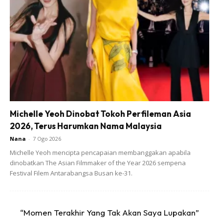
‘Doakan satu hari nanti, Ap pun boleh ikut jejak langkah
Mak Iti. You really deserve this for your endless hardwork
perfecting your craft. ‘ – Asyraf Khalid
Michelle Yeoh Dinobat Tokoh Perfileman Asia
2026, Terus Harumkan Nama Malaysia
Nana
-
7 Ogo 2026
Michelle Yeoh mencipta pencapaian membanggakan apabila
dinobatkan The Asian Filmmaker of the Year 2026 sempena
Festival Filem Antarabangsa Busan ke-31.
“Momen Terakhir Yang Tak Akan Saya Lupakan”