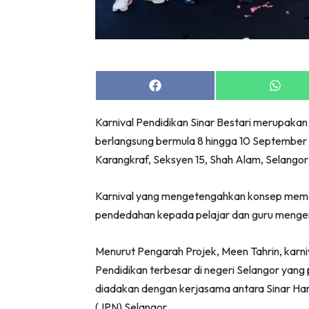
Share
Share
on
on
Facebook
Whats
Karnival Pendidikan Sinar Bestari merupakan 
berlangsung bermula 8 hingga 10 September 
Karangkraf, Seksyen 15, Shah Alam, Selangor
Karnival yang mengetengahkan konsep memacu
pendedahan kepada pelajar dan guru mengenai
Menurut Pengarah Projek, Meen Tahrin, karniv
Pendidikan terbesar di negeri Selangor yang 
diadakan dengan kerjasama antara Sinar Hari
(JPN) Selangor.