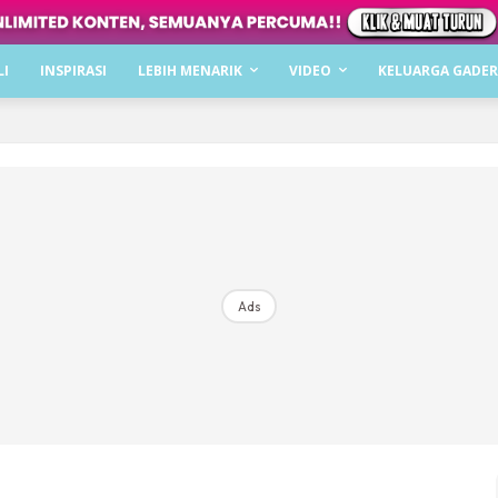
Dapatkan cerita, perkongsian dan info menarik. F
LI
INSPIRASI
LEBIH MENARIK
VIDEO
KELUARGA GADER
Dengan ini saya bersetuju dengan
Terma Penggunaan
dan
P
Langgan Sekarang
Langganan anda telah diterima. Terima kasih!
Ads
Mencari bahagia bersama KELUARGA?
Download dan baca sekarang di
KLIK DI SEENI