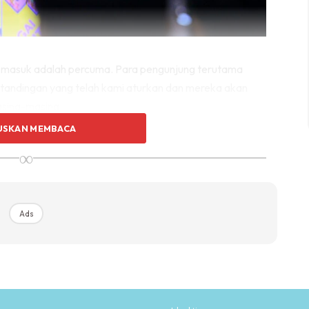
an masuk adalah percuma. Para pengunjung terutama
rtandingan yang telah kami aturkan dan mereka akan
asing-masing.
USKAN MEMBACA
∞
Ads
Ads