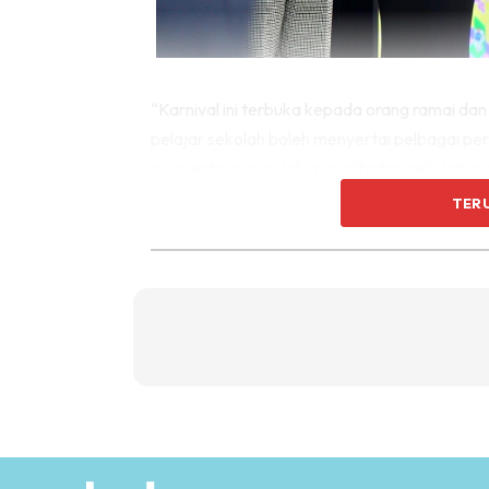
“Karnival ini terbuka kepada orang ramai d
pelajar sekolah boleh menyertai pelbagai pe
menyertainya melalui penglibatan sekolah m
TER