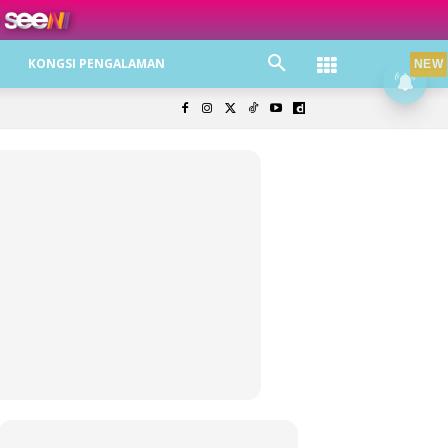
ree jer!
KONGSI PENGALAMAN
NEW
olisi Privasi