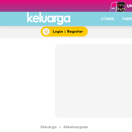
UTAMA
FAMI
Login
|
Register
Keluarga
»
Kekeluargaan