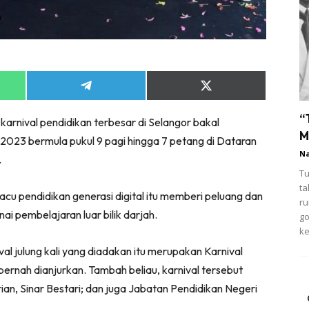
Share
Share
on
on
App
Telegram
X
“
karnival pendidikan terbesar di Selangor bakal
(Twitter)
M
2023 bermula pukul 9 pagi hingga 7 petang di Dataran
N
.
Tu
ta
 pendidikan generasi digital itu memberi peluang dan
ru
 pembelajaran luar bilik darjah.
g
ke
al julung kali yang diadakan itu merupakan Karnival
pernah dianjurkan. Tambah beliau, karnival tersebut
an, Sinar Bestari; dan juga Jabatan Pendidikan Negeri