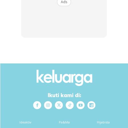
Ads
Ads
Bila kita berhutang jangan larikan diri atau bermusuhan.
Jika masih belum mampu bayar hubungilah orang yang kita
pernah berhutang dan maklumkan keadaan yang kita masih
Ikuti kami di:
belum mampu melunasi hutang²nya. Ingatlah sahabat,
orang yang mati syahid sekalipun ruhnya masih tergantung
selagi hutangnya tidak diselesaikan.
Ideaktiv
Pa&Ma
Hijabista