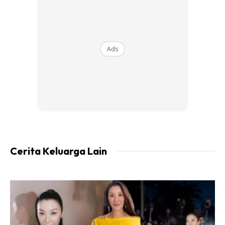
Ads
Ads
Cerita Keluarga Lain
CATAT HUTANG TAKUT LUPA
Selepas dengar kisah ni saya sangat terpanggil untuk
menulis perihal hutang. Ya benar hutang memang di
benarkan dalam Islam. Tapi satu perkara penting yang kita
selalu lupa ialah mencatat hutang-hutang kita. Realiti