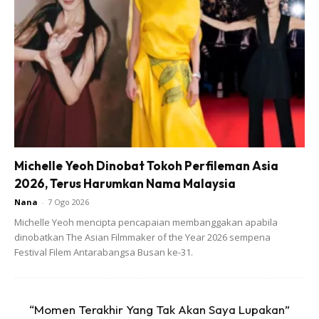
berlaku sekarang ramai yang menganggap hutang adalah
perkara kecil. Sedangkan Allah cerita panjang tentang
hutang dalam Ayat 282-283 Surah Al-Baqarah. Bukalah
Quran tafsir dan hayatilah terjemahan ayat 282-283 ini.
Baginda Nabi Muhammad s.a.w juga meninggalkan pesan
pada kita dengan sabdanya :
Michelle Yeoh Dinobat Tokoh Perfileman Asia
2026, Terus Harumkan Nama Malaysia
Nana
-
7 Ogo 2026
Michelle Yeoh mencipta pencapaian membanggakan apabila
dinobatkan The Asian Filmmaker of the Year 2026 sempena
Ads
Festival Filem Antarabangsa Busan ke-31.
“Momen Terakhir Yang Tak Akan Saya Lupakan”