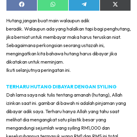
Share
Share
Share
Share
on
on
on
on
Facebook
WhatsApp
Telegram
X
Hutang jangan buat main walaupun adik
(Twitter)
beradik. Walaupun ada yang halalkan tapi bagi penghutang,
jika berniat untuk membayar maka harus teruskan niat.
Sebagaimana perkongsian seorang ustazah ini,
mengingatkan kita bahawa hutang harus dibayar jika
dikatakan untuk meminjam.
Ikuti selanjutnya peringatan ini.
TERHARU HUTANG DIBAYAR DENGAN SYILING
Dah lama saya nak tulis tentang amanah (hutang), Allah
izinkan saat ini. gambar di bawah ni adalah pinjaman yang
dibayar adik saya. Terharu hanya Allah yang tahu saat
melihat dia mengangkat satu plastik besar yang
mengandungi sejumlah wang syiling RM1,000 dan
keseluruhannya termasuk wang RM1 dan RM5 ini total