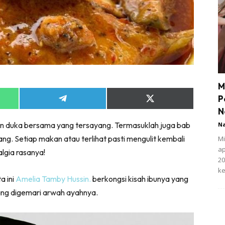
M
P
Share
Share
on
on
N
App
Telegram
X
an duka bersama yang tersayang. Termasuklah juga bab
N
(Twitter)
. Setiap makan atau terlihat pasti mengulit kembali
Mi
ap
lgia rasanya!
20
ke
a ini
Amelia Tamby Hussin.
berkongsi kisah ibunya yang
ng digemari arwah ayahnya.