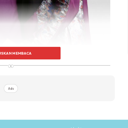
USKAN MEMBACA
∞
Ads
ni punya sedap, dia simpan besok dia suruh mak buat
ami semua dah ada ? aku ajak mak bersembang sama.