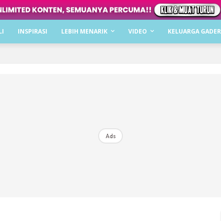
Dapatkan cerita, perkongsian dan info menarik. F
LI
INSPIRASI
LEBIH MENARIK
VIDEO
KELUARGA GADER
Dengan ini saya bersetuju dengan
Terma Penggunaan
dan
P
Langgan Sekarang
Langganan anda telah diterima. Terima kasih!
Ads
Mencari bahagia bersama KELUARGA?
Download dan baca sekarang di
KLIK DI SEENI