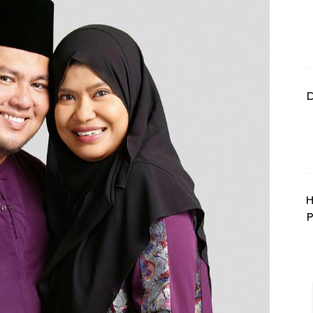
D
H
P