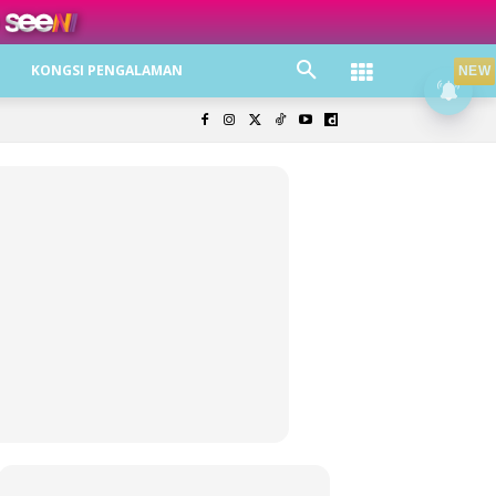
ree jer!
KONGSI PENGALAMAN
NEW
olisi Privasi