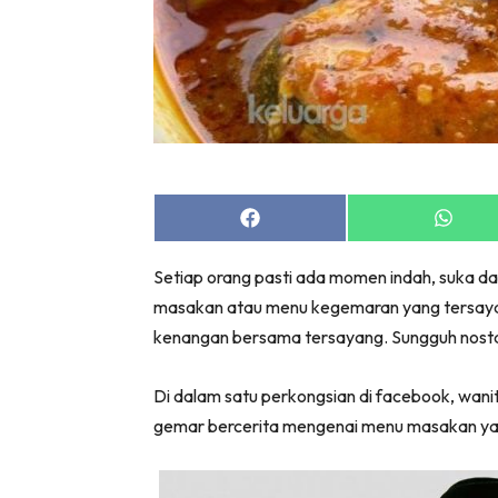
Share
Share
on
on
Facebook
Whats
Setiap orang pasti ada momen indah, suka d
masakan atau menu kegemaran yang tersayang
kenangan bersama tersayang. Sungguh nosta
Di dalam satu perkongsian di facebook, wanit
gemar bercerita mengenai menu masakan ya