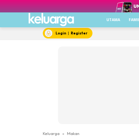
UTAMA
FAMI
Login
|
Register
Keluarga
»
Makan