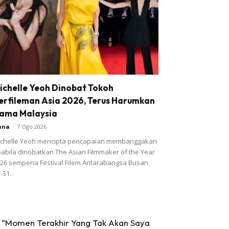
ichelle Yeoh Dinobat Tokoh
erfileman Asia 2026, Terus Harumkan
ama Malaysia
ana
-
7 Ogo 2026
chelle Yeoh mencipta pencapaian membanggakan
abila dinobatkan The Asian Filmmaker of the Year
26 sempena Festival Filem Antarabangsa Busan
-31.
“Momen Terakhir Yang Tak Akan Saya