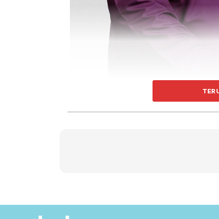
TER
“Kisah ibu dan anak “
“Bapak kau kalau dapat masak lada macam i
lempeng, mak tiba tiba membuka cerita
“bila tu mak? waktu baru kahwin ke atau k