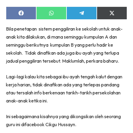
Share
Share
Share
Share
on
on
on
on
Facebook
WhatsApp
Telegram
X
Bila penetapan sistem penggiliran ke sekolah untuk anak-
(Twitter)
anak kita dilakukan, di mana seminggu kumpulan A dan
seminggu berikutnya kumpulan B yang perlu hadir ke
sekolah. Tidak dinafikan ada juga ibu ayah yang terlupa
jadual penggiliran tersebut. Maklumlah, perkara baharu.
Lagi-lagi kalau kita sebagai ibu ayah tengah kalut dengan
kerja harian, tidak dinafikan ada yang terlepas pandang
atau tersalah info berkenaan tarikh-tarikh persekolahan
anak-anak ketika ini.
Ini sebagaimana kisahnya yang dikongsikan oleh seorang
guru ini difacebook Cikgu Hussayn.