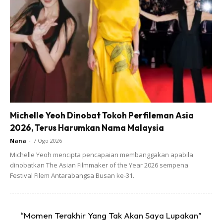
Mohon Ibu Ayah Agar Cakna
Sambil mengunyah roti gardenia perisa coklat di hentian
menunggu, matanya tidak lepas dari memandang arah
pondok pengawal. Keadaan lanskap sekolah yang berbukit
membuatkan kehadiran sesiapa sahaja lebih mudah
diperhatikan.
Michelle Yeoh Dinobat Tokoh Perfileman Asia
2026, Terus Harumkan Nama Malaysia
Nana
-
7 Ogo 2026
Michelle Yeoh mencipta pencapaian membanggakan apabila
dinobatkan The Asian Filmmaker of the Year 2026 sempena
Festival Filem Antarabangsa Busan ke-31.
Ads
“Momen Terakhir Yang Tak Akan Saya Lupakan”