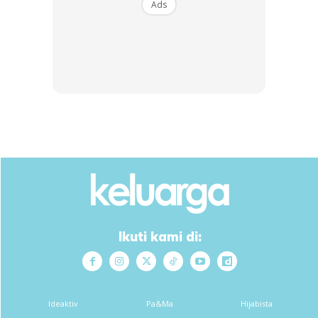
Ads
Ads
Ikuti kami di:
Ideaktiv
Pa&Ma
Hijabista