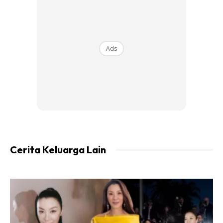
Melalui perbualan, anak ini menceritakan yang dia tidak
hadir pada minggu sebelum cuti Deepavali kerana tahap
dua belum perlu hadir. Maka minggu ini dia menyangka
Ads
kumpulannya perlu hadir dahulu. Terdapat salah faham
penggiliran kumpulan di situ.
Banyak juga perkara yang kami bualkan sementara
menunggu ibunya datang ambil. Sempat juga saya
bergegas lari ke Bilik Kaunseling untuk ambil roti gardenia
dan air kotak apabila dia mengatakan belum sarapan pagi.
Cerita Keluarga Lain
Memandangkan jadual temu janji bagi sesi konsultasi waris
ialah pada pukul 9.30 pagi, saya ambil keputusan untuk
menemani anak ini sahaja. Tidak lain tidak bukan ialah bagi
memastikan dirinya sentiasa rasa selamat, tenang dan
selesa apabila berada di sekolah.