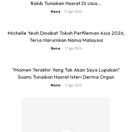
Rakib Tunaikan Hasrat Di Usia...
dan memohon.
Nana
-
9 Ogo 2026
Michelle Yeoh Dinobat Tokoh Perfileman Asia 2026,
Terus Harumkan Nama Malaysia
Nana
-
7 Ogo 2026
“Momen Terakhir Yang Tak Akan Saya Lupakan”
Suami Tunaikan Hasrat Isteri Derma Organ
Nana
-
7 Ogo 2026
Rasulullah SAW dah sebut janji Allah di sepertiga terakhir
malam.