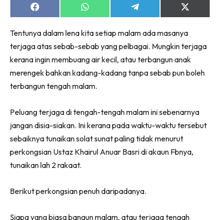
Share
Share
Share
Share
on
on
on
on
Facebook
WhatsApp
Telegram
X
Tentunya dalam lena kita setiap malam ada masanya
(Twitter)
terjaga atas sebab-sebab yang pelbagai. Mungkin terjaga
kerana ingin membuang air kecil, atau terbangun anak
merengek bahkan kadang-kadang tanpa sebab pun boleh
terbangun tengah malam.
Peluang terjaga di tengah-tengah malam ini sebenarnya
jangan disia-siakan. Ini kerana pada waktu-waktu tersebut
sebaiknya tunaikan solat sunat paling tidak menurut
perkongsian Ustaz Khairul Anuar Basri di akaun Fbnya,
tunaikan lah 2 rakaat.
Berikut perkongsian penuh daripadanya.
Siapa yang biasa bangun malam, atau terjaga tengah