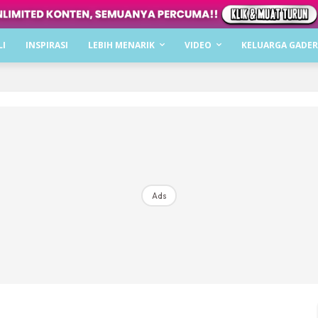
Dapatkan cerita, perkongsian dan info menarik. F
LI
INSPIRASI
LEBIH MENARIK
VIDEO
KELUARGA GADER
Dengan ini saya bersetuju dengan
Terma Penggunaan
dan
P
Langgan Sekarang
Langganan anda telah diterima. Terima kasih!
Ads
Mencari bahagia bersama KELUARGA?
Download dan baca sekarang di
KLIK DI SEENI