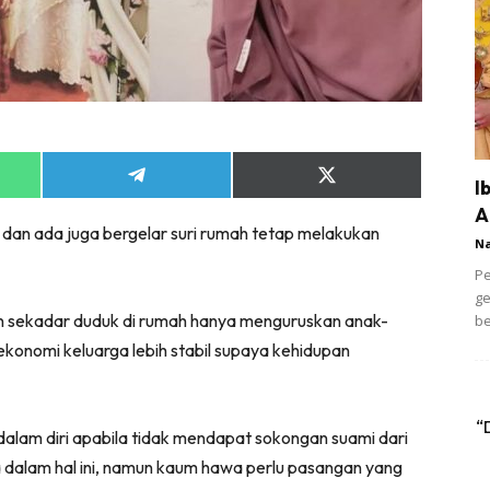
Share
Share
I
on
on
A
App
Telegram
X
 dan ada juga bergelar suri rumah tetap melakukan
(Twitter)
N
Pe
ge
an sekadar duduk di rumah hanya menguruskan anak-
be
konomi keluarga lebih stabil supaya kehidupan
“
alam diri apabila tidak mendapat sokongan suami dari
 dalam hal ini, namun kaum hawa perlu pasangan yang