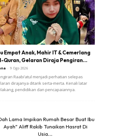
bu Empat Anak, Mahir IT & Cemerlang
l-Quran, Gelaran Diraja Pengiran...
ana
-
9 Ogo 2026
ngiran Raabi’atul menjadi perhatian selepas
laran dirajanya ditarik serta-merta. Kenali latar
lakang, pendidikan dan pencapaiannya.
Dah Lama Impikan Rumah Besar Buat Ibu
Ayah” Aliff Rakib Tunaikan Hasrat Di
Usia...