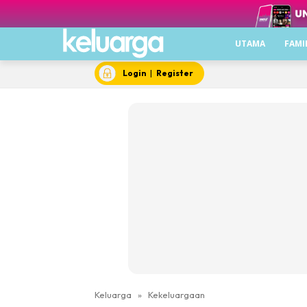
UTAMA
FAMI
Login
|
Register
Keluarga
»
Kekeluargaan