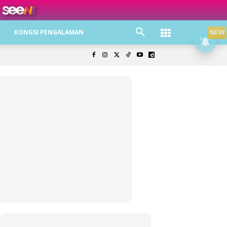
ree jer!
KONGSI PENGALAMAN
NEW
olisi Privasi