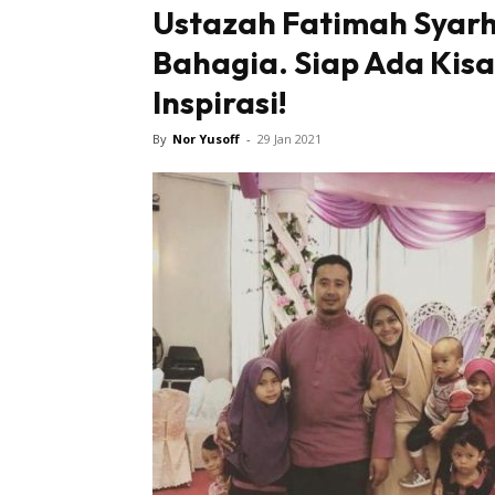
Ustazah Fatimah Syarh
Bahagia. Siap Ada Kisa
Inspirasi!
By
Nor Yusoff
-
29 Jan 2021