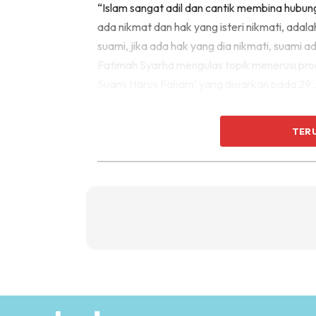
“Islam sangat adil dan cantik membina hubung
ada nikmat dan hak yang isteri nikmati, ada
suami, jika ada hak yang dia nikmati, suami
Fatimah Syarha mengulas topik menerusi pro
Suami Harus Faham’ yang disiarkan pada 29 
Menerusi program berkenaan beliau juga memb
TER
suami yang tidak bertolak ansur sehingga m
itu sikap manusia itu sendiri.
Namun, Allah maha mengetahui kesukaran it
isteri yang sanggup melahirkan dan menyusu 
Menurut ustazah Fatimah, apabila suami m
akan menjadi seorang yang pemimpin yang emp
Beliau juga berkongsi surah yang menjelaskan