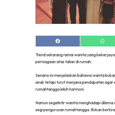
Share
Share
on
on
Facebook
Whats
Trend sekarang ramai wanita yang bekerjaya
perniagaan atas talian di rumah.
Senario ini menjelaskan bahawa wanita buk
anak tetapi turut menjana pendapatan agar e
rumahtangga lebih harmoni.
Namun segelintir wanita menghadapi dilema d
segi pengurusan rumahtangga. Bukan berkira