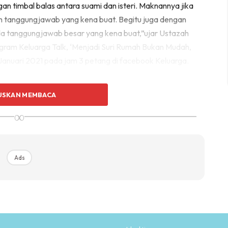
an timbal balas antara suami dan isteri. Maknannya jika
lah tanggungjawab yang kena buat. Begitu juga dengan
 ada tanggungjawab besar yang kena buat,”ujar Ustazah
gram Keluarga Talk, ‘Menjadi Suri Rumah Bukan Mudah,
Januari 2021 pada jam 3 petang di facebook Keluarga.
eri nasihat agar isteri tidak berduka dengan sikap
USKAN MEMBACA
engeluarkan kata-kata yang menyedihkan hati lantaran
∞
u. Malah dalam Al-Quran menceritakan pengorbanan
anak sehingga dua tahun.
Ads
engetahui dan memahami kandungan ayat Al-Quran suami
eti rasa kesian terhadap isteri.
 Allah begitu memahami pengorbanan isteri iaitu surah