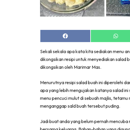
Share
Share
on
on
Facebook
Whats
Sekali sekala apa kata kita sediakan menu ant
dikongsikan resipi untuk menyediakan salad b
dikongsikan oleh Marimar Mas.
Menurutnya resipi salad buah ini diperolehi d
apa yang lebih mengujakan katanya salad ini
menu pencuci mulut di sebuah majlis, tetam
menganggap sald buah tersebut puding.
Jadi buat anda yang belum pernah mencuba ra
bersama keluarga. Bahan-bahan yang digunak