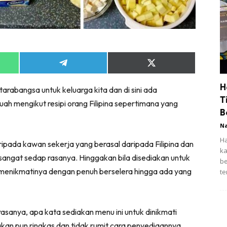
Share
Share
on
on
App
Telegram
X
H
arabangsa untuk keluarga kita dan di sini ada
(Twitter)
T
uah mengikut resipi orang Filipina sepertimana yang
B
N
Ha
aripada kawan sekerja yang berasal daripada Filipina dan
ka
 sangat sedap rasanya. Hinggakan bila disediakan untuk
be
u menikmatinya dengan penuh berselera hingga ada yang
te
sanya, apa kata sediakan menu ini untuk dinikmati
an pun ringkas dan tidak rumit cara penyediaannya.