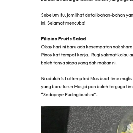
Sebelum itu, jom lihat detail bahan-bahan y
ini. Selamat mencuba!
Filipino Fruits Salad
Okay hari ini baru ada kesempatan nak share 
Pinoy kat tempat kerja.. Rugi yakmat kalau a
boleh tanya siapa yang dah makan ni.
Ni adalah 1st attempted Mas buat time majli
yang baru turun Masjid pon boleh tergugat i
“Sedapnye Puding buah ni”..