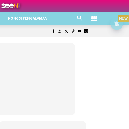
ree jer!
KONGSI PENGALAMAN
NEW
olisi Privasi