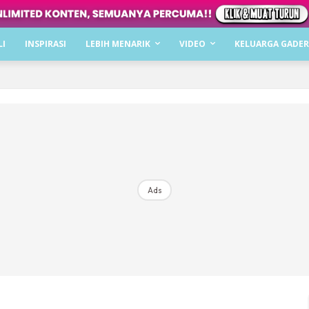
Dapatkan cerita, perkongsian dan info menarik. F
LI
INSPIRASI
LEBIH MENARIK
VIDEO
KELUARGA GADER
Dengan ini saya bersetuju dengan
Terma Penggunaan
dan
P
Langgan Sekarang
Langganan anda telah diterima. Terima kasih!
Ads
Mencari bahagia bersama KELUARGA?
Download dan baca sekarang di
KLIK DI SEENI