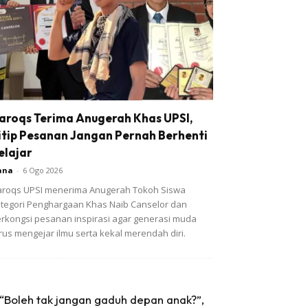
aroqs Terima Anugerah Khas UPSI,
itip Pesanan Jangan Pernah Berhenti
elajar
ana
-
6 Ogo 2026
roqs UPSI menerima Anugerah Tokoh Siswa
tegori Penghargaan Khas Naib Canselor dan
rkongsi pesanan inspirasi agar generasi muda
rus mengejar ilmu serta kekal merendah diri.
“Boleh tak jangan gaduh depan anak?”,