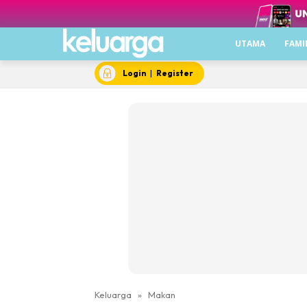
UTAMA
FAMI
Login
|
Register
Keluarga
»
Makan