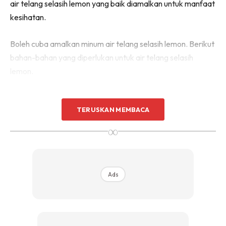
air telang selasih lemon yang baik diamalkan untuk manfaat
kesihatan.
Boleh cuba amalkan minum air telang selasih lemon. Berikut
bahan-bahan yang diperlukan untuk air telang selasih
lemon.
Sejukkan Badan & Redakan Sembelit
TERUSKAN MEMBACA
∞
Ads