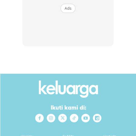
Ads
Bahan-bahan:
Bunga telang 20 helai rebus kosong atau campur
Ikuti kami di:
molases/orcs
1 sudu makan biji selasih
Air suam