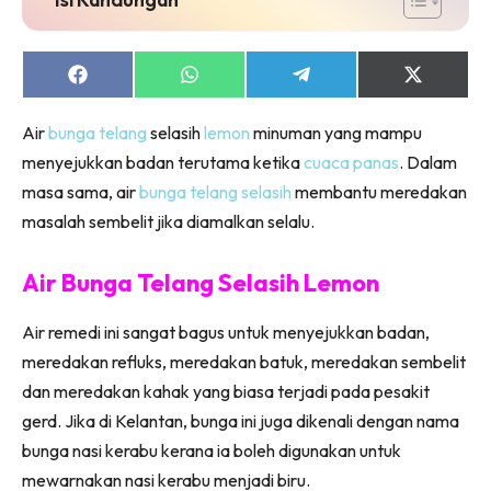
Share
Share
Share
Share
on
on
on
on
Facebook
WhatsApp
Telegram
X
Air
bunga telang
selasih
lemon
minuman yang mampu
(Twitter)
menyejukkan badan terutama ketika
cuaca panas
. Dalam
masa sama, air
bunga telang
selasih
membantu meredakan
masalah sembelit jika diamalkan selalu.
Air Bunga Telang Selasih Lemon
Air remedi ini sangat bagus untuk menyejukkan badan,
meredakan refluks, meredakan batuk, meredakan sembelit
dan meredakan kahak yang biasa terjadi pada pesakit
gerd. Jika di Kelantan, bunga ini juga dikenali dengan nama
bunga nasi kerabu kerana ia boleh digunakan untuk
mewarnakan nasi kerabu menjadi biru.