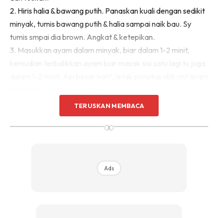
2. Hiris halia & bawang putih. Panaskan kuali dengan sedikit
minyak, tumis bawang putih & halia sampai naik bau. Sy
tumis smpai dia brown. Angkat & ketepikan.
3. Masukkan ayam dalam minyak, biar dalam 1-2 minit,
kemudian terbalikkan ayam biar masak sisi satu lagi tu juga
dalam 1-2 minit. Api besar hati², letak penutup sbb nnt ayam
meletup². Jgn lama nanti hangus.
TERUSKAN MEMBACA
∞
Ads