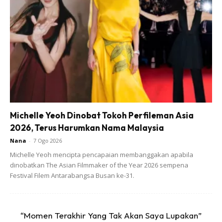
Michelle Yeoh Dinobat Tokoh Perfileman Asia
2026, Terus Harumkan Nama Malaysia
Nana
-
7 Ogo 2026
5. Panaskan air kukusan, kukus ayam sehingga masak.
Michelle Yeoh mencipta pencapaian membanggakan apabila
dinobatkan The Asian Filmmaker of the Year 2026 sempena
6. Dah masak, angkat & hiris ayam menjadi kepingan, tuang
Festival Filem Antarabangsa Busan ke-31.
kicap manis skit di atas nya.
Hiris cili padi & buah limau kasturi kemudian tabur atas
ayam.
“Momen Terakhir Yang Tak Akan Saya Lupakan”