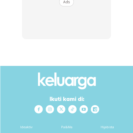
Ads
Ikuti kami di:
Ideaktiv
Pa&Ma
Hijabista