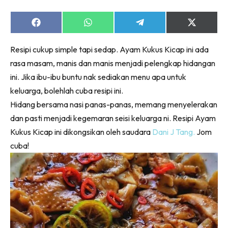
Share
Share
Share
Share
on
on
on
on
Facebook
WhatsApp
Telegram
X
Resipi cukup simple tapi sedap. Ayam Kukus Kicap ini ada
(Twitter)
rasa masam, manis dan manis menjadi pelengkap hidangan
ini. Jika ibu-ibu buntu nak sediakan menu apa untuk
keluarga, bolehlah cuba resipi ini.
Hidang bersama nasi panas-panas, memang menyelerakan
dan pasti menjadi kegemaran seisi keluarga ni. Resipi Ayam
Kukus Kicap ini dikongsikan oleh saudara
Dani J Tang.
Jom
cuba!