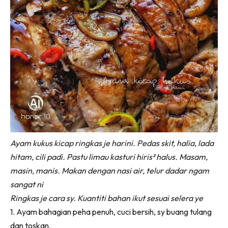
Ayam kukus kicap ringkas je harini. Pedas skit, halia, lada
hitam, cili padi. Pastu limau kasturi hiris² halus. Masam,
masin, manis. Makan dengan nasi air, telur dadar ngam
sangat ni
Ringkas je cara sy. Kuantiti bahan ikut sesuai selera ye
1. Ayam bahagian peha penuh, cuci bersih, sy buang tulang
dan toskan.