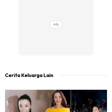
Ads
NOTA : nak terus kukus boleh, tp sy lebih suka aroma tumis
tu.
4. Sediakan mangkuk, masukkan garam, kicap manis, sos
tiram kalau suka, minyak bijan, lada hitam, chicken
seasoning, kacau sebati & perap ayam sekurangnya 30min.
Cerita Keluarga Lain
Nak letak kicap masin skit pun boleh. Sesuai selera ye.