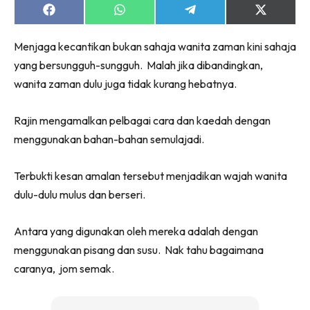
Share
Share
Share
Share
on
on
on
on
Facebook
WhatsApp
Telegram
X
Menjaga kecantikan bukan sahaja wanita zaman kini sahaja
(Twitter)
yang bersungguh-sungguh. Malah jika dibandingkan,
wanita zaman dulu juga tidak kurang hebatnya.
Rajin mengamalkan pelbagai cara dan kaedah dengan
menggunakan bahan-bahan semulajadi.
Terbukti kesan amalan tersebut menjadikan wajah wanita
dulu-dulu mulus dan berseri.
Antara yang digunakan oleh mereka adalah dengan
menggunakan pisang dan susu. Nak tahu bagaimana
caranya, jom semak.