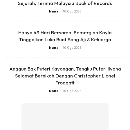
Bersihkan dengan menggunakan air suam. Wajah anda
Sejarah, Terima Malaysia Book of Records
akan kelihatan segar dan muda.
Nana
-
10 Ogo 2026
sumber : Hafizah Harun
Hanya 49 Hari Bersama, Pemergian Kayla
Tinggalkan Luka Buat Bang Aji & Keluarga
Nana
-
10 Ogo 2026
Anggun Bak Puteri Kayangan, Tengku Puteri Ilyana
Selamat Bernikah Dengan Christopher Lionel
Dapatkan cerita, perkongsian dan info menarik. Free jer!
Froggatt
Nana
-
10 Ogo 2026
Dengan ini saya bersetuju dengan
Terma Penggunaan
dan
Polisi
Privasi