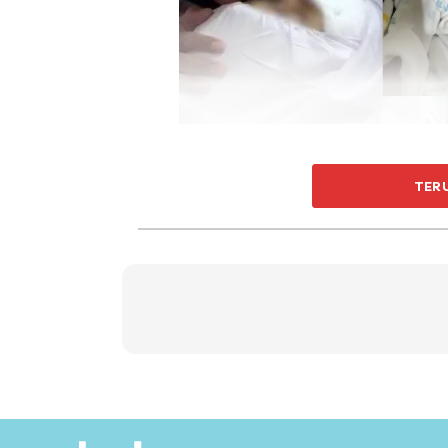
“Syukur alhamdulillah, terima kasih semua
TER