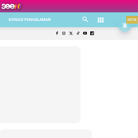
ree jer!
KONGSI PENGALAMAN
NEW
olisi Privasi