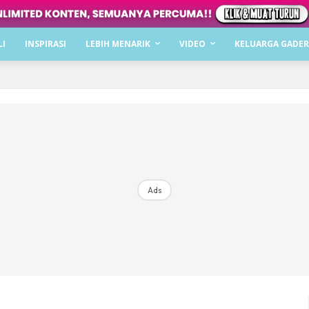
Dapatkan cerita, perkongsian dan info menarik. F
LI
INSPIRASI
LEBIH MENARIK
VIDEO
KELUARGA GADER
Dengan ini saya bersetuju dengan
Terma Penggunaan
dan
P
Langgan Sekarang
Langganan anda telah diterima. Terima kasih!
Ads
Mencari bahagia bersama KELUARGA?
Download dan baca sekarang di
KLIK DI SEENI