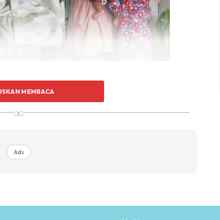
 yang mendoakan kami sekeluarga.
USKAN MEMBACA
∞
Ads
Ads