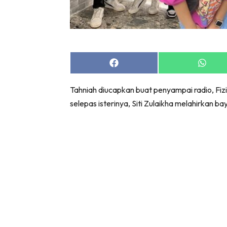
Share
Share
on
on
Facebook
Whats
Tahniah diucapkan buat penyampai radio, Fi
selepas isterinya, Siti Zulaikha melahirkan 