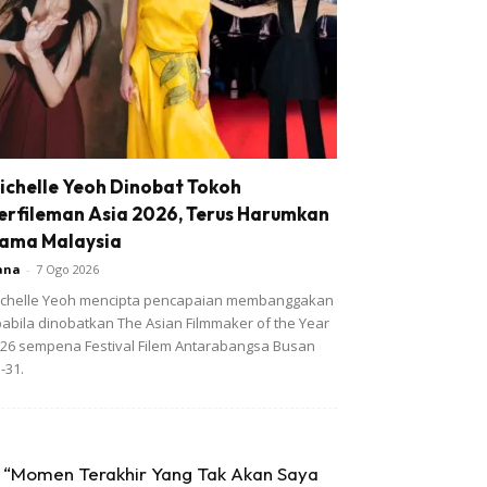
ichelle Yeoh Dinobat Tokoh
erfileman Asia 2026, Terus Harumkan
ama Malaysia
ana
-
7 Ogo 2026
chelle Yeoh mencipta pencapaian membanggakan
abila dinobatkan The Asian Filmmaker of the Year
26 sempena Festival Filem Antarabangsa Busan
-31.
“Momen Terakhir Yang Tak Akan Saya