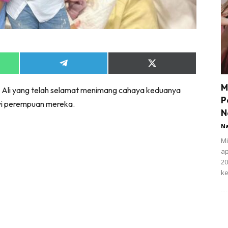
Share
Share
on
on
App
Telegram
X
M
zi Ali yang telah selamat menimang cahaya keduanya
(Twitter)
P
bayi perempuan mereka.
N
N
Mi
ap
20
ke