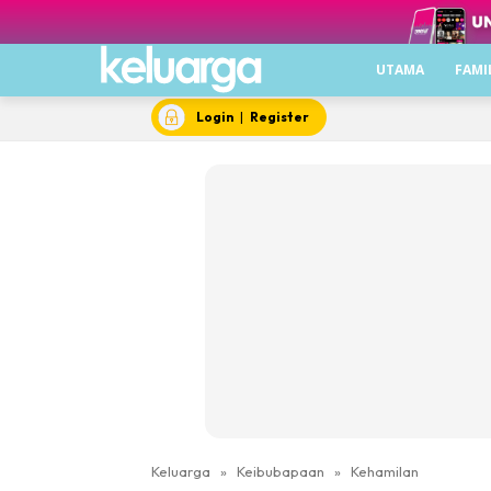
UTAMA
FAMI
Login
|
Register
Keluarga
»
Keibubapaan
»
Kehamilan