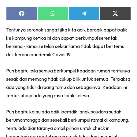
Share
Share
Share
Share
on
on
on
on
Facebook
WhatsApp
Telegram
X
Tentunya seronok sangat jika kita adik beradik dapat balik
(Twitter)
ke kampung ketika ini dan dapat berkumpul serentak
beramai-ramai setelah sekian lama tidak dapat bertemu
dek kerana pandemik Covid-19.
Pun begitu, bila semua berkumpul keadaan rumah tentunya
sesak dan memang tidak cukup bilik untuk semua. Terpaksa
ada yang tidur di ruang tamu dan sebagainya. Keadaan ini
tentu sahaja ada yang rasa tidak selesa.
Pun begitu kalau ada adik-beradik, anak saudara sudah
berumahtangga dan sesekali berkumpul ramai di kampung,
tentu ada diantaranya ambil pilihan untuk check in
homestay atau motel murah untuk tidur dan janganlah