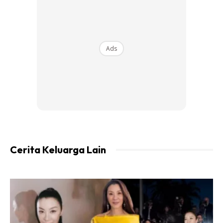
duai agak susah nak jaga aurat terutama lepas keluar
tandas, takkan nak berkemban tuala pula lagi-lagi kalau
dah ada anak dara.
Ads
Sepupu sepapat ramai, ada sudah bujang ada sudah anak
dara tak boleh lagi nak bertepuk tampar sayang macam
kecil main kahwin pondok-pondok belakang rumah nenek
sambil cari biji getah buat main congkak dan kutip
cendawan di pokok getah selepas hujan berhenti. Ada
ikhtilat yang perlu dijaga.
Cerita Keluarga Lain