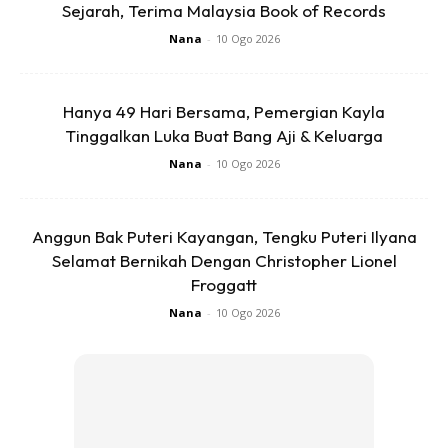
Sejarah, Terima Malaysia Book of Records
Nana
-
10 Ogo 2026
Hanya 49 Hari Bersama, Pemergian Kayla
Tinggalkan Luka Buat Bang Aji & Keluarga
Nana
-
10 Ogo 2026
Langkah 2 : Selepas berjaya log masuk, scroll ke bawah
sampai jumpa ‘creat goal’
Anggun Bak Puteri Kayangan, Tengku Puteri Ilyana
Selamat Bernikah Dengan Christopher Lionel
Froggatt
Nana
-
10 Ogo 2026