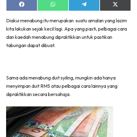
Share
Share
Share
Share
on
on
on
on
Facebook
WhatsApp
Telegram
X
Diakui menabung itu merupakan suatu amalan yang lazim
(Twitter)
kita lakukan sejak kecil lagi. Apa yang pasti, pelbagai cara
dan kaedah menabung dipraktikkan untuk pastikan
tabungan dapat dibuat.
Sama ada menabung duit syiling, mungkin ada hanya
menyimpan duit RM5 atau pelbagai cara lainnya yang
dipraktikkan secara bersahaja.