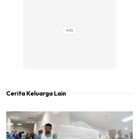
Ads
Ads
Langkah 1 : Log masuk guna M2U paparan baharu ye.
Cerita Keluarga Lain