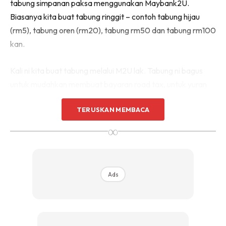
tabung simpanan paksa menggunakan Maybank2U.
Biasanya kita buat tabung ringgit – contoh tabung hijau
(rm5), tabung oren (rm20), tabung rm50 dan tabung rm100
kan.
Kali ni kita buat tabung melalui M2U lak. Tabung ni bagus
untuk mudahkan membuat bayaran road tax, untuk yuran
tahunan sekolah anak-anak, hadiah akhir tahun,
TERUSKAN MEMBACA
pelancongan dan macam-macam lagi.
∞
Cara-cara ada pada gambar ye.
Semoga berjaya semua.
Ads