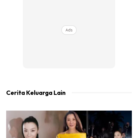
Cara-cara :
Sediakan kuali/periuk agak besar , cairkan margerine,
Ads
masukkan jagung kering, gaul sekata. Tutup kuali/periuk
dgn penutup yg sesuai, tunggu sebentar.. akan kedengaran
pop pop pop berdendang, siap.. ketepikan.
Cerita Keluarga Lain
Ads