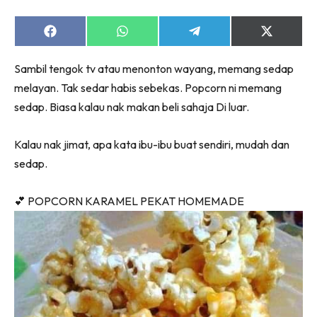
Share
Share
Share
Share
on
on
on
on
Facebook
WhatsApp
Telegram
X
Sambil tengok tv atau menonton wayang, memang sedap
(Twitter)
melayan. Tak sedar habis sebekas. Popcorn ni memang
sedap. Biasa kalau nak makan beli sahaja Di luar.
Kalau nak jimat, apa kata ibu-ibu buat sendiri, mudah dan
sedap.
💕 POPCORN KARAMEL PEKAT HOMEMADE