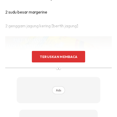
2 sudu besar margerine
2 genggam jagung kering [bertih jagung]
TERUSKAN MEMBACA
∞
Ads