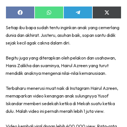
Share
Share
Share
Share
on
on
on
on
Facebook
WhatsApp
Telegram
X
Setiap ibu bapa sudah tentu inginkan anak yang cemerlang
(Twitter)
dunia dan akhirat. Justeru, asuhan baik, sopan santu didik
sejak kecil agak cakna dalam diri.
Begitu juga yang diterapkan oleh pelakon dan usahawan,
Hanis Zalikha dan suaminya, Hairul Azreen yang turut
mendidik anaknya mengenai nilai-nilai kemanusiaan.
Terbaharu menerusi muat naik di Instagram Hairul Azreen,
memaparkan video kenangan anak sulungnyya Yusof
Iskandar memberi sedekah ketika di Mekah suatu ketika
dulu. Malah video ini pernah meraih lebih 1 juta view.
Video kembali viral dngan lebih 400,000 view. Rata-rata