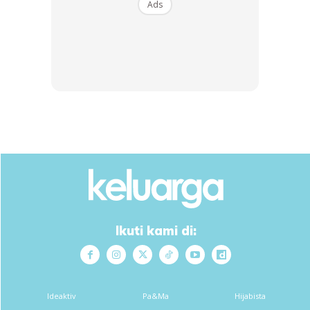
Ads
A Post Shared By HAIRUL AZREEN IDRIS (@hairulazreen)
Dalam pada itu warganet memuji sikap Yusuf yang didik
nilai-nilau murni sejak kecil. Antara komen adalah
“Cayang dia. He will be great!! Coz he has great parents
😍
Ikuti kami di:
Ads
Ideaktiv
Pa&Ma
Hijabista