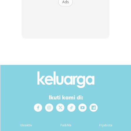
Ads
Ikuti kami di:
Ideaktiv
Pa&Ma
Hijabista