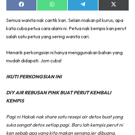
Share
Share
Share
Share
on
on
on
on
Facebook
WhatsApp
Telegram
X
Semua wanita nak cantik kan. Selain makan pil kurus, apa
(Twitter)
kata cuba petua cara alami ni. Petua nak kempis kan perut
salah satu petua yang sering wanita cari.
Menarik perkongsian ni hanya menggunakan bahan yang
mudah didapati. Jom cuba!
IKUTI PERKONGSIAN INI
DIY AIR REBUSAN PINK BUAT PERUT KEMBALI
KEMPIS
Pagi ni Hakak nak share satu resepi air detox buat yang
suka sangat detox setiap pagi. Baru lah kempis perut ni
kan sebab apa yang kita makan senang jer dibuang.