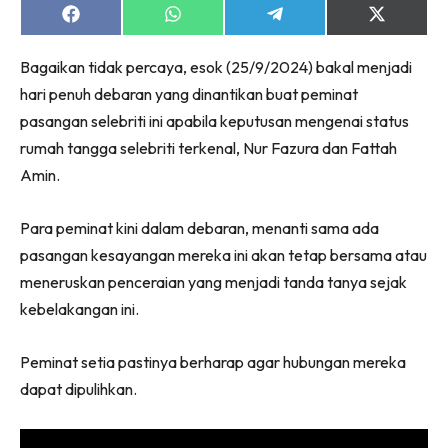
Share
Share
Share
Share
on
on
on
on
Facebook
WhatsApp
Telegram
X
Bagaikan tidak percaya, esok (25/9/2024) bakal menjadi
(Twitter)
hari penuh debaran yang dinantikan buat peminat
pasangan selebriti ini apabila keputusan mengenai status
rumah tangga selebriti terkenal, Nur Fazura dan Fattah
Amin.
Para peminat kini dalam debaran, menanti sama ada
pasangan kesayangan mereka ini akan tetap bersama atau
meneruskan penceraian yang menjadi tanda tanya sejak
kebelakangan ini.
Peminat setia pastinya berharap agar hubungan mereka
dapat dipulihkan.