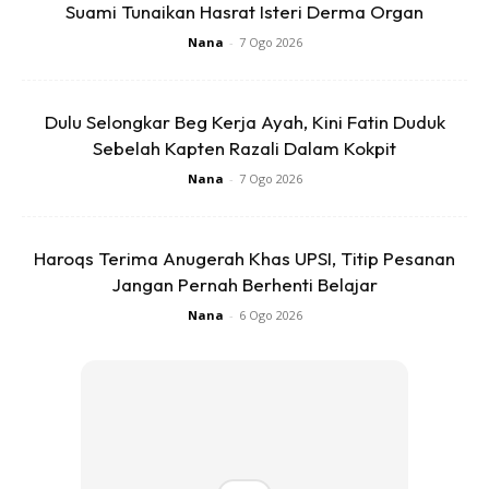
Suami Tunaikan Hasrat Isteri Derma Organ
Nana
-
7 Ogo 2026
Ads
Dulu Selongkar Beg Kerja Ayah, Kini Fatin Duduk
Sebelah Kapten Razali Dalam Kokpit
Nana
-
7 Ogo 2026
Terdahulu, pada 13 September lalu, Fazura atau nama
Haroqs Terima Anugerah Khas UPSI, Titip Pesanan
sebenarnya Nur Fazura Sharifuddin, 40, dikatakan hadir ke
Jangan Pernah Berhenti Belajar
mahkamah sama bagi memfailkan cerai terhadap Fattah.
Nana
-
6 Ogo 2026