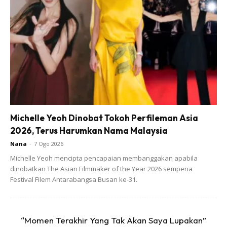
dapat merosakkan saluran pencernaan menerusi gejala
seperti muntah, cirit birit dan sakit perut.
Walaupun sudah dibilas dengan air sehingga bersih, namun
bahan kimia yang terdapat pada ubat gigi boleh menyerap
ke dalam buah dan berpotensi menyebabkan seseorang
mengalami gejala seperti yang disebutkan di atas.
Michelle Yeoh Dinobat Tokoh Perfileman Asia
2026, Terus Harumkan Nama Malaysia
Nana
-
7 Ogo 2026
Michelle Yeoh mencipta pencapaian membanggakan apabila
dinobatkan The Asian Filmmaker of the Year 2026 sempena
Ads
Festival Filem Antarabangsa Busan ke-31.
“Momen Terakhir Yang Tak Akan Saya Lupakan”