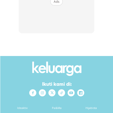
Ads
menggunakan berus yang lembut/berus khusus di bawah air
yang mengalir.
Ikuti kami di:
Ideaktiv
Pa&Ma
Hijabista