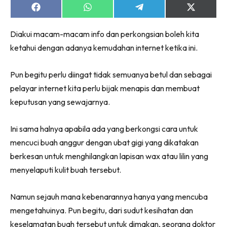
Share
Share
Share
Share
on
on
on
on
Facebook
WhatsApp
Telegram
X
Diakui macam-macam info dan perkongsian boleh kita
(Twitter)
ketahui dengan adanya kemudahan internet ketika ini.
Pun begitu perlu diingat tidak semuanya betul dan sebagai
pelayar internet kita perlu bijak menapis dan membuat
keputusan yang sewajarnya.
Ini sama halnya apabila ada yang berkongsi cara untuk
mencuci buah anggur dengan ubat gigi yang dikatakan
berkesan untuk menghilangkan lapisan wax atau lilin yang
menyelaputi kulit buah tersebut.
Namun sejauh mana kebenarannya hanya yang mencuba
mengetahuinya. Pun begitu, dari sudut kesihatan dan
keselamatan buah tersebut untuk dimakan, seorang doktor