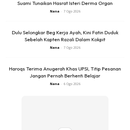
Suami Tunaikan Hasrat Isteri Derma Organ
Nana
-
7 Ogo 2026
Dulu Selongkar Beg Kerja Ayah, Kini Fatin Duduk
Sebelah Kapten Razali Dalam Kokpit
Nana
-
7 Ogo 2026
Haroqs Terima Anugerah Khas UPSI, Titip Pesanan
Jangan Pernah Berhenti Belajar
Nana
-
6 Ogo 2026
Jika anda rasa lapisan lilin tersebut tidak selamat untuk
dimakan, sebaiknya kikis sahaja lapisan lilin tersebut
ataupun kupas terus kulit buah sebelum anda memakannya.
Anda juga boleh membersihkan lapisan lilin tersebut
dengan cara menggosok permukaan kulit buah