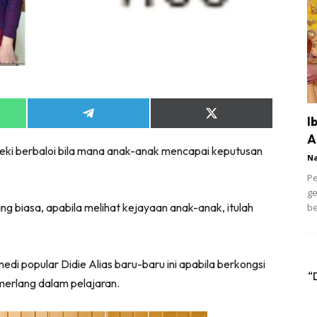
Share
Share
I
on
on
A
App
Telegram
X
ezeki berbaloi bila mana anak-anak mencapai keputusan
(Twitter)
N
Pe
ge
ang biasa, apabila melihat kejayaan anak-anak, itulah
be
di popular Didie Alias baru-baru ini apabila berkongsi
“
erlang dalam pelajaran.