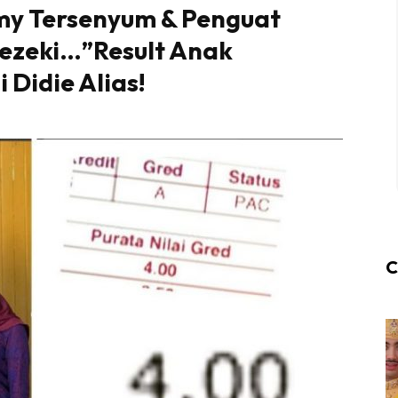
my Tersenyum & Penguat
ezeki…”Result Anak
 Didie Alias!
C