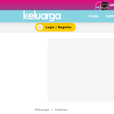
UTAMA
FAMI
Login
|
Register
Keluarga
»
Inspirasi