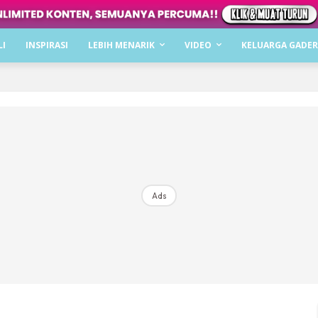
Dapatkan cerita, perkongsian dan info menarik. F
LI
INSPIRASI
LEBIH MENARIK
VIDEO
KELUARGA GADER
Dengan ini saya bersetuju dengan
Terma Penggunaan
dan
P
Langgan Sekarang
Langganan anda telah diterima. Terima kasih!
Ads
Mencari bahagia bersama KELUARGA?
Download dan baca sekarang di
KLIK DI SEENI