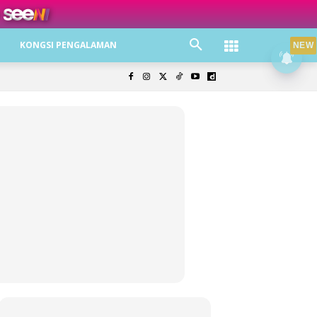
ree jer!
KONGSI PENGALAMAN
NEW
olisi Privasi