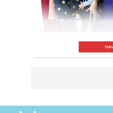
Menurut Didie, itu adalah penguat semangat u
TER
“Alhamdullillah hanya Allah je yang men
mendapat keputusan cemerlang..
“Tahniah anak2 mumy @dayinirdzn @dini
semangat mumy untuk terus berkerja menc
instagramnya.