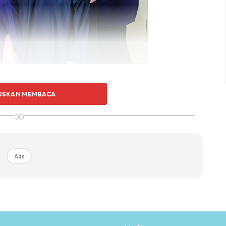
ntuk terus mencari rezeki.
USKAN MEMBACA
∞
getahui perasaan ibu aka mumy kpd anak2 yg
erdzn @diyanardzn bg muny tersenyum dan penguat
Ads
ari rezeki utk korang
.”
ungkapnya dalam laman