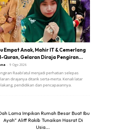
bu Empat Anak, Mahir IT & Cemerlang
l-Quran, Gelaran Diraja Pengiran...
ana
-
9 Ogo 2026
ngiran Raabi’atul menjadi perhatian selepas
laran dirajanya ditarik serta-merta. Kenali latar
lakang, pendidikan dan pencapaiannya.
Dah Lama Impikan Rumah Besar Buat Ibu
Ayah” Aliff Rakib Tunaikan Hasrat Di
Usia...