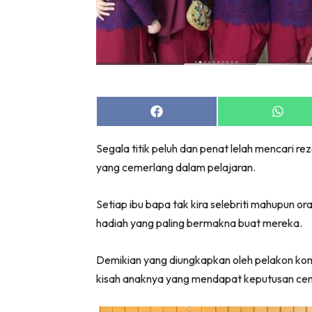
Share
Share
on
on
Facebook
Whats
Segala titik peluh dan penat lelah mencari r
yang cemerlang dalam pelajaran.
Setiap ibu bapa tak kira selebriti mahupun or
hadiah yang paling bermakna buat mereka.
Demikian yang diungkapkan oleh pelakon kome
kisah anaknya yang mendapat keputusan cem