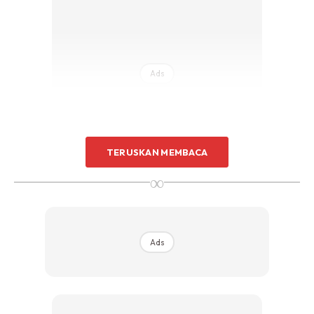
Ads
TERUSKAN MEMBACA
∞
Menurut Danial, keadaan ketika itu sangat mencemaskan.
Hujan lebat dan tanah yang terus bergerak membuatkan
usaha menyelamat menjadi sukar.
Ads