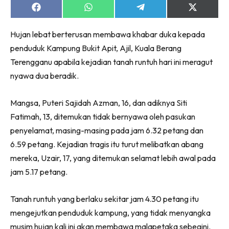
Share
Share
Share
Share
on
on
on
on
Facebook
WhatsApp
Telegram
X
Hujan lebat berterusan membawa khabar duka kepada
(Twitter)
penduduk Kampung Bukit Apit, Ajil, Kuala Berang
Terengganu apabila kejadian tanah runtuh hari ini meragut
nyawa dua beradik.
Mangsa, Puteri Sajidah Azman, 16, dan adiknya Siti
Fatimah, 13, ditemukan tidak bernyawa oleh pasukan
penyelamat, masing-masing pada jam 6.32 petang dan
6.59 petang. Kejadian tragis itu turut melibatkan abang
mereka, Uzair, 17, yang ditemukan selamat lebih awal pada
jam 5.17 petang.
Tanah runtuh yang berlaku sekitar jam 4.30 petang itu
mengejutkan penduduk kampung, yang tidak menyangka
musim hujan kali ini akan membawa malapetaka sebegini.