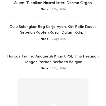
bencana tanah runtuh boleh terjadi di kawasan mereka.
Suami Tunaikan Hasrat Isteri Derma Organ
Musim hujan yang biasanya dinanti-nantikan untuk
Nana
-
7 Ogo 2026
menyuburkan tanah, kali ini menjadi penyebab kehilangan
dua nyawa muda yang masih punya banyak impian.
Dulu Selongkar Beg Kerja Ayah, Kini Fatin Duduk
Sebelah Kapten Razali Dalam Kokpit
Pasukan penyelamat kini masih menjalankan siasatan lanjut
Nana
-
7 Ogo 2026
untuk mengenal pasti punca tanah runtuh. Penduduk sekitar
dinasihatkan untuk terus berhati-hati, terutama dengan
keadaan cuaca yang tidak menentu.
Haroqs Terima Anugerah Khas UPSI, Titip Pesanan
Jangan Pernah Berhenti Belajar
Nana
-
6 Ogo 2026
Ads