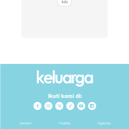
Ads
Ikuti kami di:
Ideaktiv
Pa&Ma
Hijabista