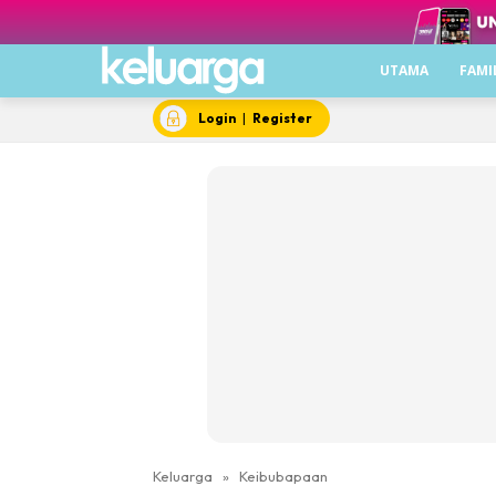
UTAMA
FAMI
Login
|
Register
Keluarga
»
Keibubapaan