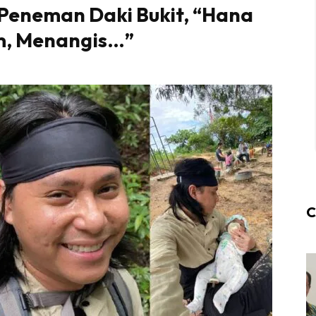
 Peneman Daki Bukit, “Hana
m, Menangis…”
C