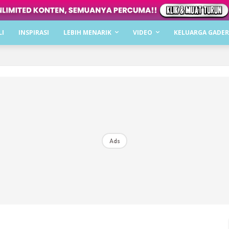
Dapatkan cerita, perkongsian dan info menarik. F
LI
INSPIRASI
LEBIH MENARIK
VIDEO
KELUARGA GADER
Dengan ini saya bersetuju dengan
Terma Penggunaan
dan
P
Langgan Sekarang
Langganan anda telah diterima. Terima kasih!
Ads
Mencari bahagia bersama KELUARGA?
Download dan baca sekarang di
KLIK DI SEENI