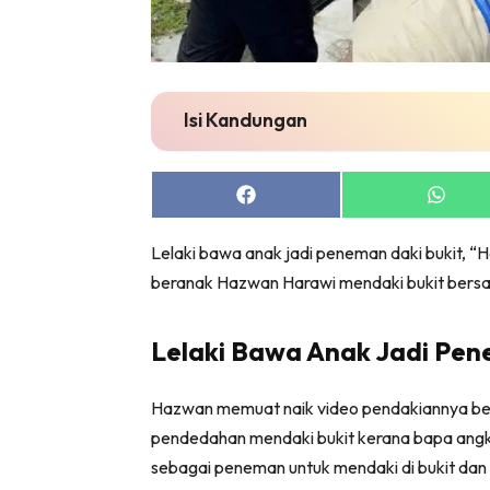
Isi Kandungan
Share
Share
on
on
Facebook
Whats
Lelaki bawa anak jadi peneman daki bukit, 
beranak Hazwan Harawi mendaki bukit bers
Lelaki Bawa Anak Jadi Pen
Hazwan memuat naik video pendakiannya be
pendedahan mendaki bukit kerana bapa ang
sebagai peneman untuk mendaki di bukit dan