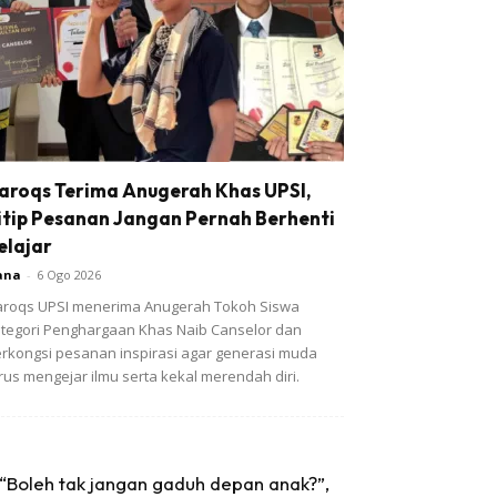
aroqs Terima Anugerah Khas UPSI,
itip Pesanan Jangan Pernah Berhenti
elajar
ana
-
6 Ogo 2026
roqs UPSI menerima Anugerah Tokoh Siswa
tegori Penghargaan Khas Naib Canselor dan
rkongsi pesanan inspirasi agar generasi muda
rus mengejar ilmu serta kekal merendah diri.
“Boleh tak jangan gaduh depan anak?”,