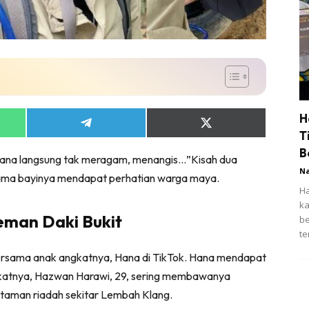
H
Share
Share
T
on
on
App
Telegram
X
B
“Hana langsung tak meragam, menangis…”Kisah dua
(Twitter)
N
ama bayinya mendapat perhatian warga maya.
Ha
ka
eman Daki Bukit
be
te
rsama anak angkatnya, Hana di TikTok. Hana mendapat
katnya, Hazwan Harawi, 29, sering membawanya
 taman riadah sekitar Lembah Klang.