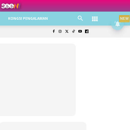
ree jer!
KONGSI PENGALAMAN
NEW
olisi Privasi