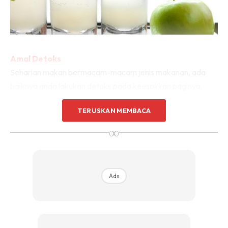
Amal Detoks
Seharian makan bermacam-macam jenis makanan, ada
baiknya anda lakukan detoks pada keesokkan paginya.
Lemon dan buah-buahan sitrus lain antara yang patut anda
TERUSKAN MEMBACA
amalkan.
∞
Ads
Ads