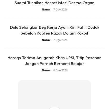
Suami Tunaikan Hasrat Isteri Derma Organ
Nana
-
7 Ogo 2026
Campuran Air Timun
Kalau tak mampu berdiet sekurang-kurangnya wanita kena
Dulu Selongkar Beg Kerja Ayah, Kini Fatin Duduk
elakkan makan snek ringan. Apabila rasa lapar dan ingin
Sebelah Kapten Razali Dalam Kokpit
makan snek ringan, cubalah minum air yang dicampur
Nana
-
7 Ogo 2026
dengan timun.
Haroqs Terima Anugerah Khas UPSI, Titip Pesanan
Jangan Pernah Berhenti Belajar
Nana
-
6 Ogo 2026
Ads