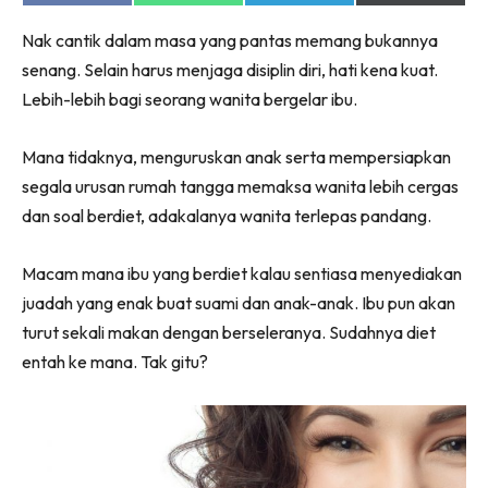
on
on
on
on
Facebook
WhatsApp
Telegram
X
Nak cantik dalam masa yang pantas memang bukannya
(Twitter)
senang. Selain harus menjaga disiplin diri, hati kena kuat.
Lebih-lebih bagi seorang wanita bergelar ibu.
Mana tidaknya, menguruskan anak serta mempersiapkan
segala urusan rumah tangga memaksa wanita lebih cergas
dan soal berdiet, adakalanya wanita terlepas pandang.
Macam mana ibu yang berdiet kalau sentiasa menyediakan
juadah yang enak buat suami dan anak-anak. Ibu pun akan
turut sekali makan dengan berseleranya. Sudahnya diet
entah ke mana. Tak gitu?