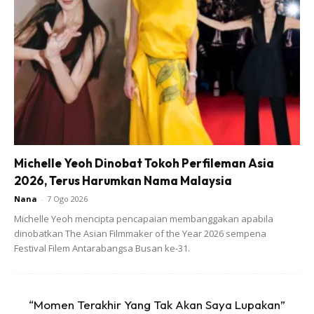
Air Serai Kunyit
Air campuran herba memang baik untuk kita amalkan
setiap hari. Bagi wanita, amalan air rebusan kunyit dan serai
yang direnehkan bersama sedikit madu atau gula perang
adalah minuman terbaik untuk dalaman wanita. Kena
amalkan!
Michelle Yeoh Dinobat Tokoh Perfileman Asia
2026, Terus Harumkan Nama Malaysia
Nana
-
7 Ogo 2026
Michelle Yeoh mencipta pencapaian membanggakan apabila
dinobatkan The Asian Filmmaker of the Year 2026 sempena
Festival Filem Antarabangsa Busan ke-31.
“Momen Terakhir Yang Tak Akan Saya Lupakan”