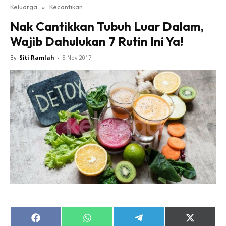
Keluarga
»
Kecantikan
Nak Cantikkan Tubuh Luar Dalam,
Wajib Dahulukan 7 Rutin Ini Ya!
By
Siti Ramlah
-
8 Nov 2017
Share
Share
Share
Share