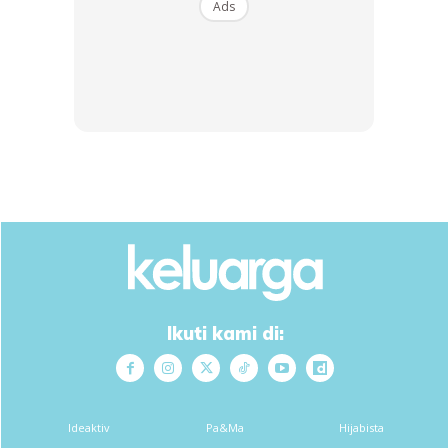
Ads
Kisar sendiri dan simpan dalam peti sejuk. Cara ini bukan
hanya hilangkan rasa lapar tetapi baik untuk kesihatan.
Ikuti kami di:
Tolak Tepi Makanan Proses
Selain snek, elakkan sama sekali mengambil makanan
berproses dengan kerap. Mungkin sesekali makan burger
Ideaktiv
Pa&Ma
Hijabista
dari kedai makanan segera memadai.