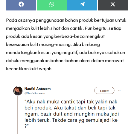
Share
Share
Share
Share
on
on
on
on
Facebook
WhatsApp
Telegram
X
Pada asasnya penggunaaan bahan produk bertujuan untuk
(Twitter)
menjadikan kulit lebih sihat dan cantik. Pun begitu, setiap
produk ada kesan yang berbeza-beza mengikut
kesesuaian kulit masing-masing. Jika bimbang
mendatangkan kesan yang negatif, ada baiknya usahakan
dahulu menggunakan bahan-bahan alami dalam merawat
kecantikan kulit wajah.