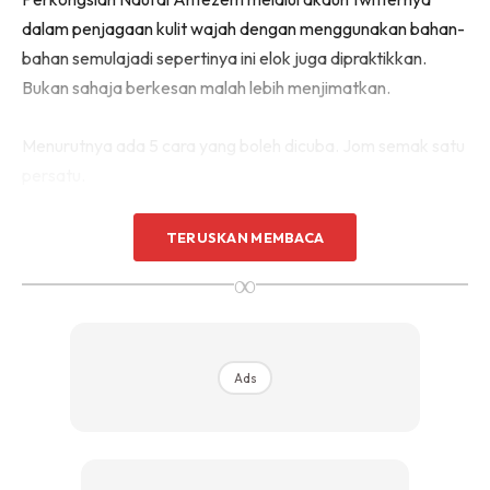
dalam penjagaan kulit wajah dengan menggunakan bahan-
bahan semulajadi sepertinya ini elok juga dipraktikkan.
Bukan sahaja berkesan malah lebih menjimatkan.
Menurutnya ada 5 cara yang boleh dicuba. Jom semak satu
persatu.
1.GUNA TOMATO
TERUSKAN MEMBACA
∞
Ads