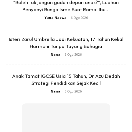
“Boleh tak jangan gaduh depan anak?”, Luahan
Penyanyi Bunga Isme Buat Ramai Ibu...
Yuna Nazwa
-
6 Ogo 2026
Isteri Zarul Umbrella Jadi Kekuatan, 17 Tahun Kekal
Harmoni Tanpa Tayang Bahagia
Nana
-
6 Ogo 2026
Anak Tamat IGCSE Usia 15 Tahun, Dr Azu Dedah
Strategi Pendidikan Sejak Kecil
2. AMBIL SERBUK KUNYIT
Nana
-
6 Ogo 2026