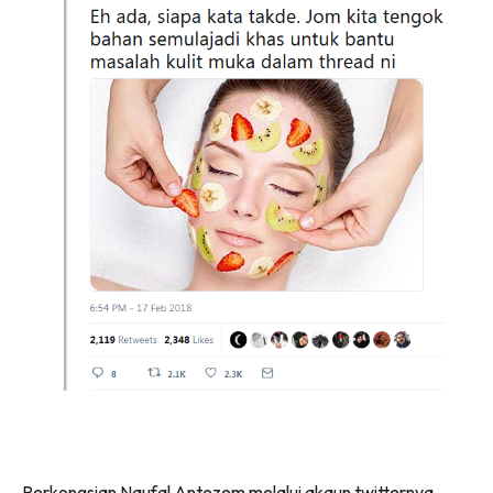
Perkongsian Naufal Antezem melalui akaun twitternya