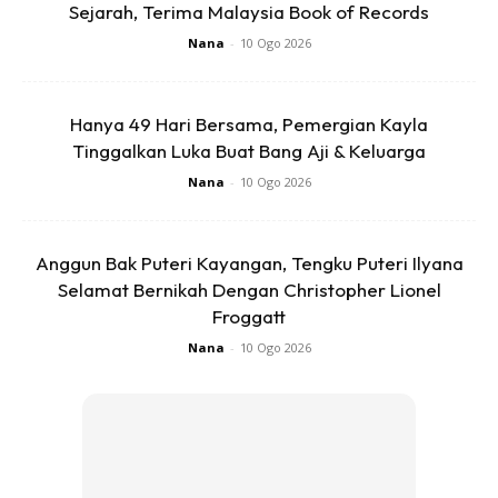
Sejarah, Terima Malaysia Book of Records
Nana
-
10 Ogo 2026
Hanya 49 Hari Bersama, Pemergian Kayla
Tinggalkan Luka Buat Bang Aji & Keluarga
Nana
-
10 Ogo 2026
“Cuma saja nak tanya memang buat mi hailam mahal
Anggun Bak Puteri Kayangan, Tengku Puteri Ilyana
macam ini ke? Aku rasa baik makan kedai jimat,” katanya
Selamat Bernikah Dengan Christopher Lionel
lagi.
Froggatt
Nana
-
10 Ogo 2026
Ads