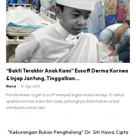
pergi Mydin beli barang. Cuma kebiasannya aku turun tetapi
kali ini isteri nak turun sendiri sebab sebelum ini aku
tertinggal daun ketumbar.
“Bakti Terakhir Anak Kami” Eusoff Derma Kornea
& Injap Jantung, Tinggalkan...
Nana
-
10 Ogo 2026
Pendermaan organ Eusoff menjadi legasi mulia remaja 15 tahun
apabila kornea mata dan injap jantungnya didermakan untuk
membantu insan lain.
“Kekurangan Bukan Penghalang” Dr. Siti Hawa Cipta