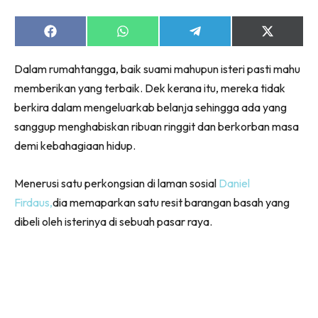
Share
Share
Share
Share
on
on
on
on
Facebook
WhatsApp
Telegram
X
Dalam rumahtangga, baik suami mahupun isteri pasti mahu
(Twitter)
memberikan yang terbaik. Dek kerana itu, mereka tidak
berkira dalam mengeluarkab belanja sehingga ada yang
sanggup menghabiskan ribuan ringgit dan berkorban masa
demi kebahagiaan hidup.
Menerusi satu perkongsian di laman sosial
Daniel
Firdaus,
dia memaparkan satu resit barangan basah yang
dibeli oleh isterinya di sebuah pasar raya.