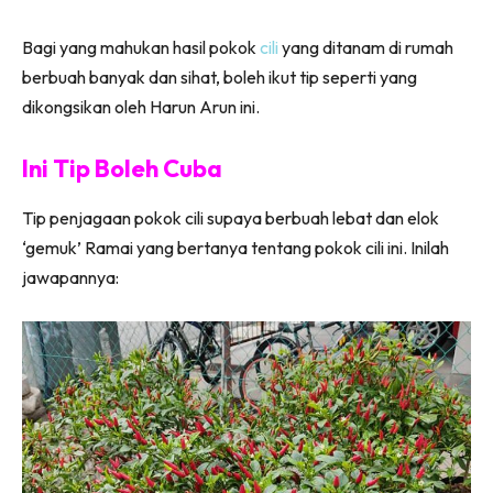
Bagi yang mahukan hasil pokok
cili
yang ditanam di rumah
berbuah banyak dan sihat, boleh ikut tip seperti yang
dikongsikan oleh Harun Arun ini.
Ini Tip Boleh Cuba
Tip penjagaan pokok cili supaya berbuah lebat dan elok
‘gemuk’ Ramai yang bertanya tentang pokok cili ini. Inilah
jawapannya: