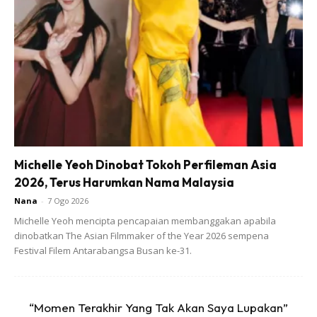
Michelle Yeoh Dinobat Tokoh Perfileman Asia
2026, Terus Harumkan Nama Malaysia
Nana
-
7 Ogo 2026
Michelle Yeoh mencipta pencapaian membanggakan apabila
dinobatkan The Asian Filmmaker of the Year 2026 sempena
Festival Filem Antarabangsa Busan ke-31.
“Momen Terakhir Yang Tak Akan Saya Lupakan”