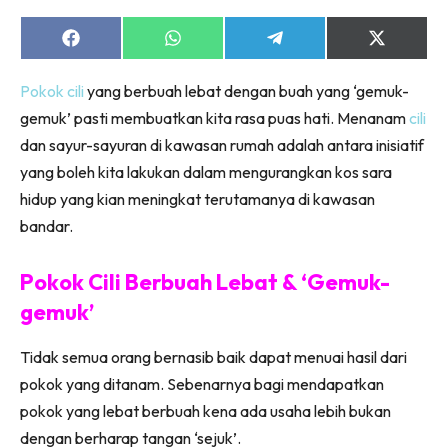
Share
Share
Share
Share
on
on
on
on
Facebook
WhatsApp
Telegram
X
Pokok cili
yang berbuah lebat dengan buah yang ‘gemuk-
(Twitter)
gemuk’ pasti membuatkan kita rasa puas hati. Menanam
cili
dan sayur-sayuran di kawasan rumah adalah antara inisiatif
yang boleh kita lakukan dalam mengurangkan kos sara
hidup yang kian meningkat terutamanya di kawasan
bandar.
Pokok Cili Berbuah Lebat & ‘Gemuk-
gemuk’
Tidak semua orang bernasib baik dapat menuai hasil dari
pokok yang ditanam. Sebenarnya bagi mendapatkan
pokok yang lebat berbuah kena ada usaha lebih bukan
dengan berharap tangan ‘sejuk’.