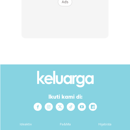
Ads
Ads
Ikuti kami di:
Ideaktiv
Pa&Ma
Hijabista