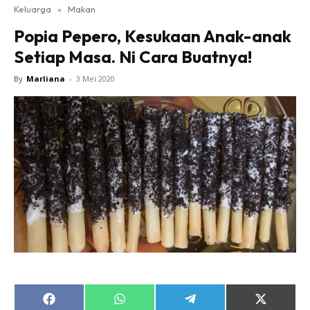
Keluarga
»
Makan
Popia Pepero, Kesukaan Anak-anak
Setiap Masa. Ni Cara Buatnya!
By
Marliana
-
3 Mei 2020
Share
Share
Share
Share