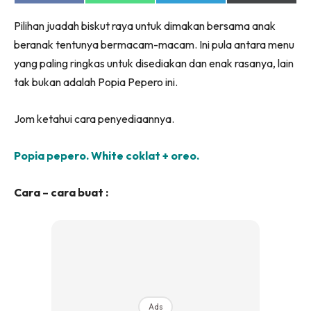
on
on
on
on
Facebook
WhatsApp
Telegram
X
Pilihan juadah biskut raya untuk dimakan bersama anak
(Twitter)
beranak tentunya bermacam-macam. Ini pula antara menu
yang paling ringkas untuk disediakan dan enak rasanya, lain
tak bukan adalah Popia Pepero ini.
Jom ketahui cara penyediaannya.
Popia pepero. White coklat + oreo.
Cara – cara buat :
Ads