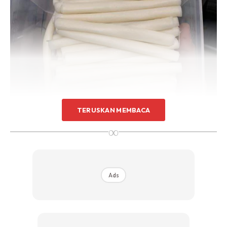
TERUSKAN MEMBACA
∞
Ads
– **kalau yang kulit popia yang kecik, terus gulung sahaja -
> lekatkan ujung dia dengan air.