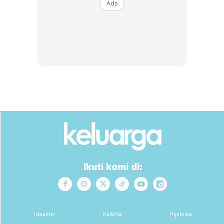
Ads
– Cairkan white coklat guna double boil , bila dah cair celup
pada kulit kulit popia , pastu balut pula dengan oreo.
– ** kalau guna coklat balutkan dengan badam sedap.
– ** badam leceh sikit sebab nak kena sangai dulu
– tak perlu letak dalam peti sejuk.
Ikuti kami di:
Ideaktiv
Pa&Ma
Hijabista