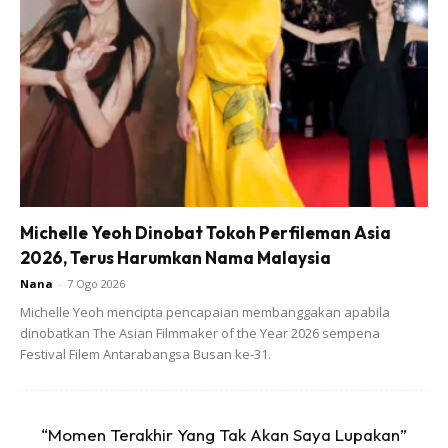
– goreng hingga keperangan.
Michelle Yeoh Dinobat Tokoh Perfileman Asia
2026, Terus Harumkan Nama Malaysia
Ads
Nana
-
7 Ogo 2026
Michelle Yeoh mencipta pencapaian membanggakan apabila
dinobatkan The Asian Filmmaker of the Year 2026 sempena
Festival Filem Antarabangsa Busan ke-31.
“Momen Terakhir Yang Tak Akan Saya Lupakan”