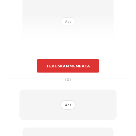
Ads
TERUSKAN MEMBACA
“Selepas buat lawatan mengejut ke Malaysian Future
∞
Leaders School Batch 2 di Negeri Sembilan, saya
berhenti singgah makan tengah hari di Kedai Abang
Sam, rembau/pedas N9.
Ads
“Makan siput sedut, teringat nostalgia masa kecil dulu,
di Johor ibu selalu masak siput sedut waktu saya
demam. Tuan kedai pula bukan saja hidangkan