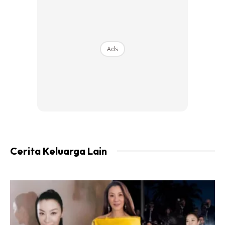
masakan sedap, layanan pun mesra. Kalau ke rembau
singgah kedai Abang Sam ya,” tulis Syed Saddiq di
ruangan instagramnya.
Ads
Ads
Cerita Keluarga Lain