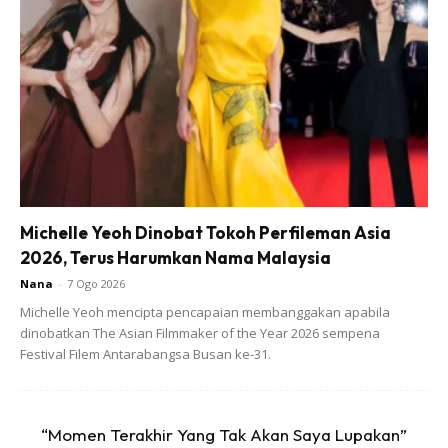
View this post on Instagram
Michelle Yeoh Dinobat Tokoh Perfileman Asia
2026, Terus Harumkan Nama Malaysia
Nana
-
7 Ogo 2026
Michelle Yeoh mencipta pencapaian membanggakan apabila
dinobatkan The Asian Filmmaker of the Year 2026 sempena
Festival Filem Antarabangsa Busan ke-31.
Selepas Buat Lawatan Mengejut Ke
Malaysian Future Leaders School Batch 2 Di
Negeri Sembilan, Saya Berhenti Singgah
“Momen Terakhir Yang Tak Akan Saya Lupakan”
Makan Tengah Hari Di Kedai Abang Sam,