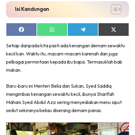
Isi Kandungan
Share
Share
Share
Share
on
on
on
on
Facebook
WhatsApp
Telegram
X
Setiap daripada kita pasti ada kenangan demam sewaktu
(Twitter)
kecil kan. Waktu itu, macam-macam karenah dan juga
pelbagai permintaan kepada ibu bapa. Termasuklah bab
makan.
Baru-baru ini Menteri Belia dan Sukan, Syed Saddiq
mengimbas kenangan sewaktu kecil, ibunya Sharifah
Mahani Syed Abdul Aziz sering menyediakan menu siput
sedut sekiranya beliau diserang demam panas.