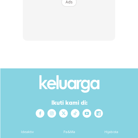
Ads
Perkongsian dari Syed Saddiq Posting menerima pelbagai
reaksi daripada netizen. Ada yang memujinya kerana tidak
kekok makan di gerai biasa.
Anda mungkin berminat dengan
Ikuti kami di:
Ideaktiv
Pa&Ma
Hijabista