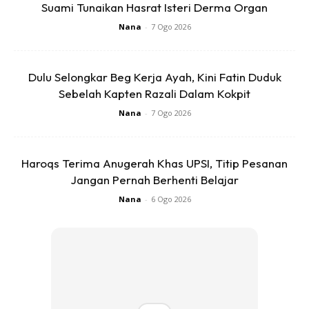
Suami Tunaikan Hasrat Isteri Derma Organ
Rembau/pedas N9. Makan Siput Sedut,
Nana
-
7 Ogo 2026
Teringat Nostalgia Masa Kecil Dulu, Di Johor
Ibu Selalu Masak Siput Sedut Waktu Saya
Demam. Tuan Kedai Pula Bukan Saja
Dulu Selongkar Beg Kerja Ayah, Kini Fatin Duduk
Hidangkan Masakan Sedap, Layanan Pun
Sebelah Kapten Razali Dalam Kokpit
Mesra. Kalau Ke Rembau Singgah Kedai
Nana
-
7 Ogo 2026
Abang Sam Ya.
A Post Shared By
Fit Malaysia | Syed Saddiq
(@syedsadd
Haroqs Terima Anugerah Khas UPSI, Titip Pesanan
Jangan Pernah Berhenti Belajar
Nana
-
6 Ogo 2026
Ads