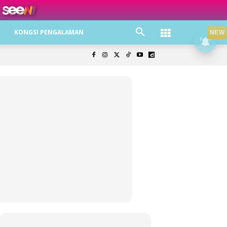
ree jer!
KONGSI PENGALAMAN
NEW
olisi Privasi