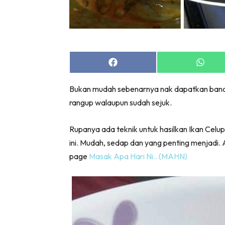
Share
Share
on
on
Facebook
Whats
Bukan mudah sebenarnya nak dapatkan bancu
rangup walaupun sudah sejuk.
Rupanya ada teknik untuk hasilkan Ikan Celu
ini. Mudah, sedap dan yang penting menjadi.
page
Masak Apa Hari Ni.. (MAHN)