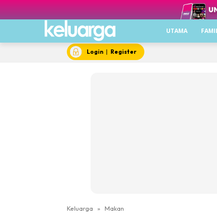
UTAMA
FAMI
Login
|
Register
Keluarga
»
Makan