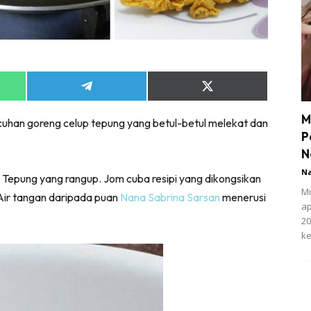
Share
Share
on
on
App
Telegram
X
M
han goreng celup tepung yang betul-betul melekat dan
(Twitter)
P
N
N
p Tepung yang rangup. Jom cuba resipi yang dikongsikan
Mi
 Air tangan daripada puan
Nana Sabrina Sarsan
menerusi
ap
20
ke