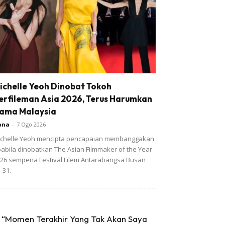
ichelle Yeoh Dinobat Tokoh
erfileman Asia 2026, Terus Harumkan
ama Malaysia
ana
-
7 Ogo 2026
chelle Yeoh mencipta pencapaian membanggakan
abila dinobatkan The Asian Filmmaker of the Year
26 sempena Festival Filem Antarabangsa Busan
-31.
“Momen Terakhir Yang Tak Akan Saya