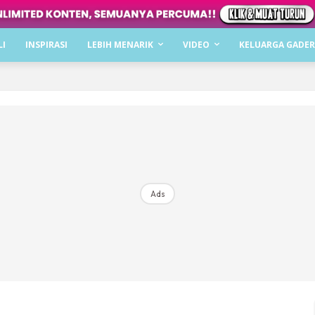
Dapatkan cerita, perkongsian dan info menarik. F
LI
INSPIRASI
LEBIH MENARIK
VIDEO
KELUARGA GADER
Dengan ini saya bersetuju dengan
Terma Penggunaan
dan
P
Langgan Sekarang
Langganan anda telah diterima. Terima kasih!
Ads
Mencari bahagia bersama KELUARGA?
Download dan baca sekarang di
KLIK DI SEENI