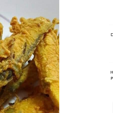
D
H
P