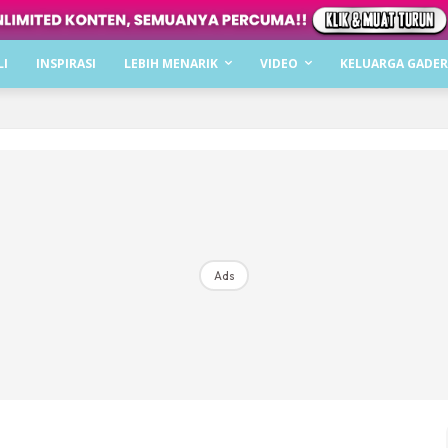
Dapatkan cerita, perkongsian dan info menarik. F
LI
INSPIRASI
LEBIH MENARIK
VIDEO
KELUARGA GADER
Dengan ini saya bersetuju dengan
Terma Penggunaan
dan
P
Langgan Sekarang
Langganan anda telah diterima. Terima kasih!
Ads
Mencari bahagia bersama KELUARGA?
Download dan baca sekarang di
KLIK DI SEENI