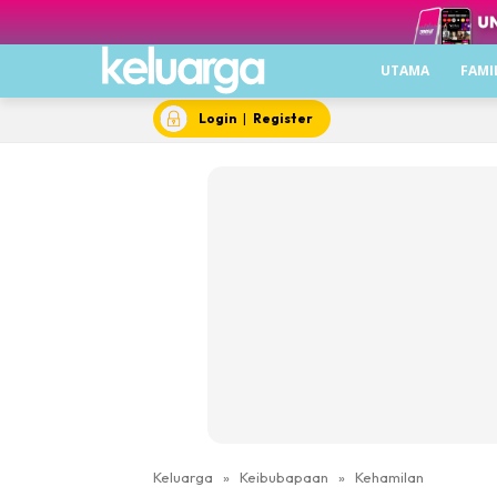
UTAMA
FAMI
Login
|
Register
Keluarga
»
Keibubapaan
»
Kehamilan