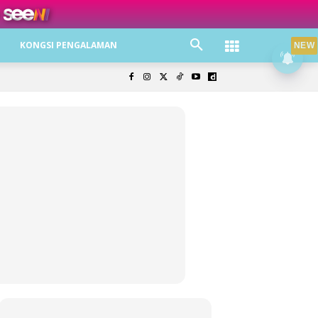
ree jer!
KONGSI PENGALAMAN
NEW
olisi Privasi