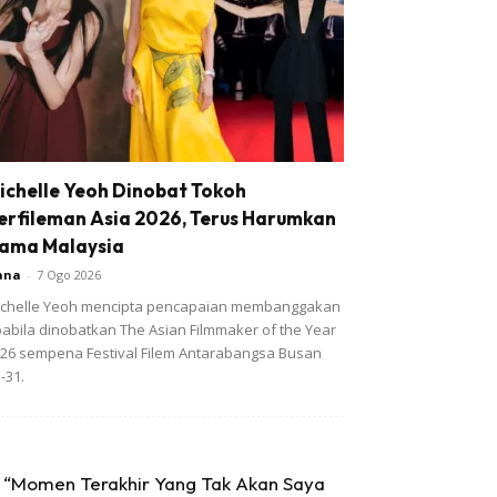
ichelle Yeoh Dinobat Tokoh
erfileman Asia 2026, Terus Harumkan
ama Malaysia
ana
-
7 Ogo 2026
chelle Yeoh mencipta pencapaian membanggakan
abila dinobatkan The Asian Filmmaker of the Year
26 sempena Festival Filem Antarabangsa Busan
-31.
“Momen Terakhir Yang Tak Akan Saya