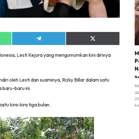
Share
Share
on
on
App
Telegram
X
M
donesia, Lesti Kejora yang mengumumkan kini dirinya
(Twitter)
P
N
N
iri oleh Lesti dan suaminya, Rizky Billar dalam satu
Mi
a baru-baru ini.
ap
20
itu kira-kira tiga bulan.
ke