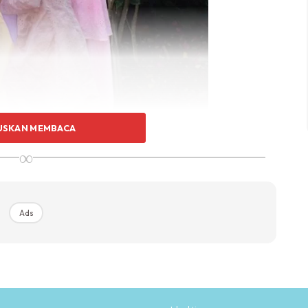
USKAN MEMBACA
∞
disampaikan untuk saudara Leslar Lovers,” ujar Lesti.
dengan menghadiahkan seutas jam tangan disertakan
Ads