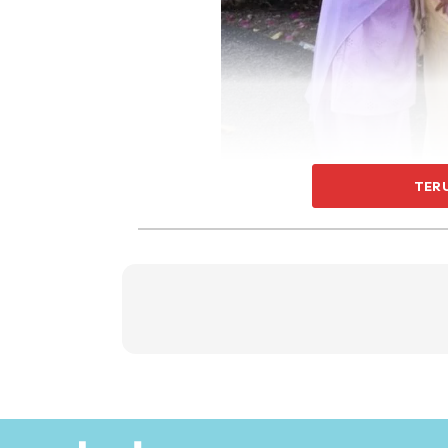
TER
“Kita ada satu perkara istimewa yang ingin 
Lesti awalnya membuat kejutan buat suami 
dengan kotak berisi alat ujian kehamilan.