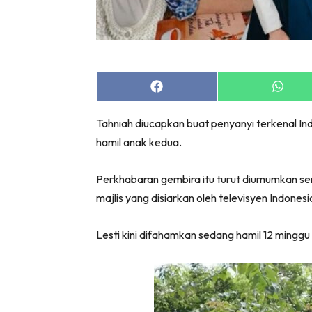
Share
Share
on
on
Facebook
Whats
Tahniah diucapkan buat penyanyi terkenal In
hamil anak kedua.
Perkhabaran gembira itu turut diumumkan send
majlis yang disiarkan oleh televisyen Indonesi
Lesti kini difahamkan sedang hamil 12 minggu ia