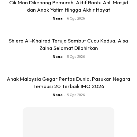
Cik Man Dikenang Pemurah, Aktif Bantu Ahli Masjid
dan Anak Yatim Hingga Akhir Hayat
SHOPEE MY
SHOPEE MY
Nana
-
6 Ogo 2026
CENDAWAN RANGUP BY
[500g – 1kg] Frozen Halal
HERO CHEF
Dimsum / Dimsum Sejuk
B...
RM14.6
RM24
RM14.6
RM49
Shiera Al-Khaired Teruja Sambut Cucu Kedua, Aisa
Zaina Selamat Dilahirkan
Buy Now
Buy Now
Nana
-
5 Ogo 2026
1
/
5
❮
❯
Anak Malaysia Gegar Pentas Dunia, Pasukan Negara
Tembusi 20 Terbaik IMO 2026
Nana
-
5 Ogo 2026
Dapatkan cerita, perkongsian dan info menarik. Free jer!