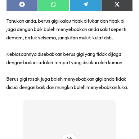
Share
Share
Share
Share
on
on
on
on
Facebook
WhatsApp
Telegram
X
Tahukah anda, berus gigi kalau tidak ditukar dan tidak di
(Twitter)
jaga dengan baik boleh menyebabkan anda sakit seperti
demam, batuk selsema, jangkitan mulut, kulat dsb.
Kebiasaannya disebabkan berus gigi yang tidak dijaga
dengan baik ini adalah tempat yang disukai oleh kuman.
Berus gigi rosak juga boleh menyebabkan gigi anda tidak
dicuci dengan baik dan mungkin boleh menyebabkan luka.
Ads