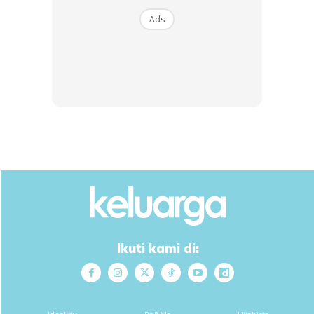
Ads
Dengan ini saya bersetuju dengan
Terma Penggunaan
dan
Polisi
Privasi
Langgan Sekarang
Mencari bahagia bersama KELUARGA?
Download dan baca sekarang di
Ikuti kami di:
KLIK DI SEENI