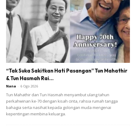
Ads
Kredit:
Public Health Malaysia
“Tak Suka Sakitkan Hati Pasangan” Tun Mahathir
& Tun Hasmah Rai...
Anda mungkin berminat dengan
Nana
-
6 Ogo 2026
Tun Mahathir dan Tun Hasmah menyambut ulang tahun
perkahwinan ke-70 dengan kisah cinta, rahsia rumah tangga
bahagia serta nasihat kepada golongan muda mengenai
kepentingan membina keluarga.