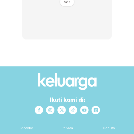
Ads
Ads
Ikuti kami di:
Ideaktiv
Pa&Ma
Hijabista