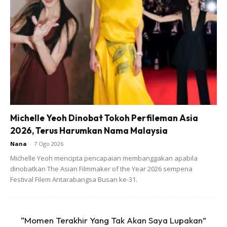
Sekarang mak dia pening sebab esok dia nak bukak kedai
jual lagi, mak dia ingat tadi tak ada orang nak beli. 😅😂🤣
Michelle Yeoh Dinobat Tokoh Perfileman Asia
2026, Terus Harumkan Nama Malaysia
ARTIKEL MENARIK:
Senangnya Nak Buat Dadih Susu Full
Nana
-
7 Ogo 2026
Cream Sedap & Berkhasiat. Tekstur Lembut Cair Di Mulut.
Michelle Yeoh mencipta pencapaian membanggakan apabila
Buat Sendiri Puas Hati!
dinobatkan The Asian Filmmaker of the Year 2026 sempena
Festival Filem Antarabangsa Busan ke-31.
“Momen Terakhir Yang Tak Akan Saya Lupakan”