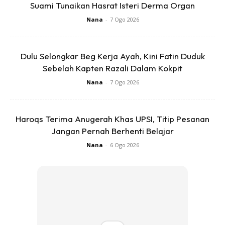
Suami Tunaikan Hasrat Isteri Derma Organ
Nana
-
7 Ogo 2026
Ads
Dulu Selongkar Beg Kerja Ayah, Kini Fatin Duduk
Sebelah Kapten Razali Dalam Kokpit
Nana
-
7 Ogo 2026
ARTIKEL POPULAR:
“Memori. Inilah Orangnya.” Fedtri
Yahya Kongsi Wajah Pemilik Tulisan Khat Pada Duit Kertas
Haroqs Terima Anugerah Khas UPSI, Titip Pesanan
Jangan Pernah Berhenti Belajar
Malaysia
Nana
-
6 Ogo 2026
Nak macam-macam info? Join channel Telegram
keluargagader club