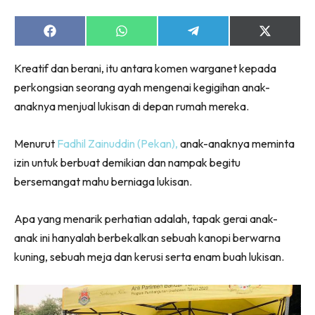
Share
Share
Share
Share
on
on
on
on
Facebook
WhatsApp
Telegram
X
Kreatif dan berani, itu antara komen warganet kepada
(Twitter)
perkongsian seorang ayah mengenai kegigihan anak-
anaknya menjual lukisan di depan rumah mereka.
Menurut
Fadhil Zainuddin (Pekan),
anak-anaknya meminta
izin untuk berbuat demikian dan nampak begitu
bersemangat mahu berniaga lukisan.
Apa yang menarik perhatian adalah, tapak gerai anak-
anak ini hanyalah berbekalkan sebuah kanopi berwarna
kuning, sebuah meja dan kerusi serta enam buah lukisan.