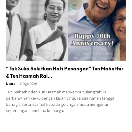
Ads
Pada ketika itu, dia sudah dapat membayangkan layanan
“Tak Suka Sakitkan Hati Pasangan” Tun Mahathir
& Tun Hasmah Rai...
yang akan diterima apabila menjadi menantu nanti lalu Bella
memutuskan untuk tidak meneruskan hubungan dengan
Nana
-
6 Ogo 2026
teman lelakinya itu.
Tun Mahathir dan Tun Hasmah menyambut ulang tahun
perkahwinan ke-70 dengan kisah cinta, rahsia rumah tangga
bahagia serta nasihat kepada golongan muda mengenai
Melalui perkongsian Bella ini, ramai juga yang bersetuju
kepentingan membina keluarga.
dengan tindakannya tetapi ada juga yang kurang setuju
memandangkan masih terlalu awal untuk dia membuat
sebarang persepsi. Biasalah kadang kala bakal mak