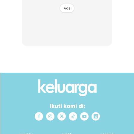
Ads
Di ruangan komen pula, ramai menyatakan pendapat dan
pengalaman peribadi mengenai perkara ini.
Anda mungkin berminat dengan
Ikuti kami di:
SHOPEE MY
SHOPEE MY
CENDAWAN RANGUP BY
[500g – 1kg] Frozen Halal
HERO CHEF
Dimsum / Dimsum Sejuk
B...