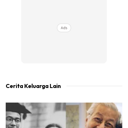
tetamu membasuh pinggan tetapi yang terjadi kepada
dirinya adalah sebaliknya.
Ads
‘Aku tunggu kalimat larangan “Tak payah basuh, letak je”..
Tak de.. Tak de ..’
@belladeasy
#stitch
dengan @Nahda
Azahra
♬ suara asli – Bella Deasy
Cerita Keluarga Lain
Malah Bella mengatakan dia turut disuruh membasuh
pinggan mangkuk yang terdapat di dalam sinki tersebut.