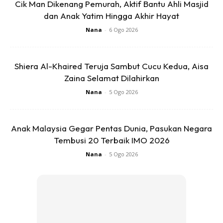
Cik Man Dikenang Pemurah, Aktif Bantu Ahli Masjid
mentua ini mahu menguji.
dan Anak Yatim Hingga Akhir Hayat
Nana
-
6 Ogo 2026
Bagi yang ingin mendirikan rumah tangga, pastinya
penerimaan mentua terhadap anda menjadi kerisauan
Shiera Al-Khaired Teruja Sambut Cucu Kedua, Aisa
yang sangat besar. Usah bimbang, anda boleh amalkan
Zaina Selamat Dilahirkan
surah-surah ini untuk melembutkan hati mereka.
Cara Untuk
Melembutkan Hati Mentua
Nana
-
5 Ogo 2026
Anak Malaysia Gegar Pentas Dunia, Pasukan Negara
Tembusi 20 Terbaik IMO 2026
Nana
-
5 Ogo 2026
Ads