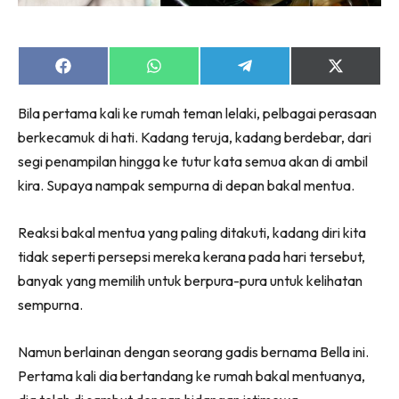
Share
Share
Share
Share
on
on
on
on
Facebook
WhatsApp
Telegram
X
Bila pertama kali ke rumah teman lelaki, pelbagai perasaan
(Twitter)
berkecamuk di hati. Kadang teruja, kadang berdebar, dari
segi penampilan hingga ke tutur kata semua akan di ambil
kira. Supaya nampak sempurna di depan bakal mentua.
Reaksi bakal mentua yang paling ditakuti, kadang diri kita
tidak seperti persepsi mereka kerana pada hari tersebut,
banyak yang memilih untuk berpura-pura untuk kelihatan
sempurna.
Namun berlainan dengan seorang gadis bernama Bella ini.
Pertama kali dia bertandang ke rumah bakal mentuanya,