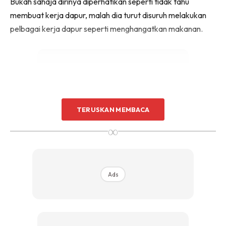
Bukah sahaja dirinya diperhatikan seperti tidak tahu
membuat kerja dapur, malah dia turut disuruh melakukan
pelbagai kerja dapur seperti menghangatkan makanan.
TERUSKAN MEMBACA
Ads
∞
Ads
Jujur dengan perasaannya ketika itu, dia berharap agar
dirinya dilayan seperti tetamu yang lain. Seperti yang
dilakukan oleh tuan rumah kepada tetamunya, melarang