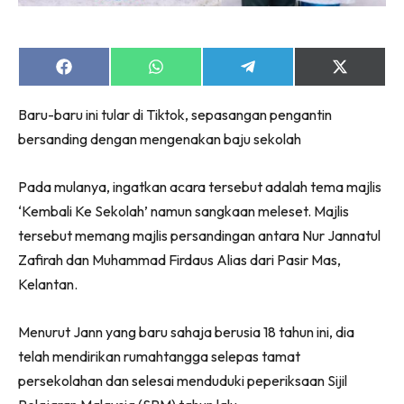
Share
Share
Share
Share
on
on
on
on
Facebook
WhatsApp
Telegram
X
Baru-baru ini tular di Tiktok, sepasangan pengantin
(Twitter)
bersanding dengan mengenakan baju sekolah
Pada mulanya, ingatkan acara tersebut adalah tema majlis
‘Kembali Ke Sekolah’ namun sangkaan meleset. Majlis
tersebut memang majlis persandingan antara Nur Jannatul
Zafirah dan Muhammad Firdaus Alias dari Pasir Mas,
Kelantan.
Menurut Jann yang baru sahaja berusia 18 tahun ini, dia
telah mendirikan rumahtangga selepas tamat
persekolahan dan selesai menduduki peperiksaan Sijil