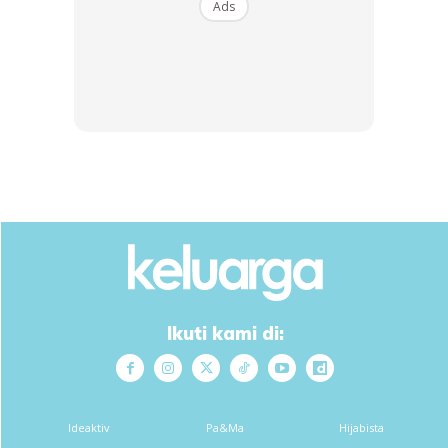
Ads
Ads
Berpegang pada prinsip ‘beauty with brain and money,’
yang ana walaupun mencari rezeki di bangku sekolah tetapi
pendidikan tetap diutamakan.
Ikuti kami di:
Anda mungkin berminat dengan
Ideaktiv
Pa&Ma
Hijabista