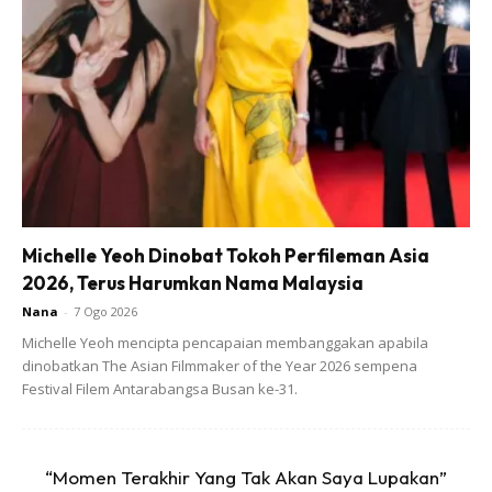
Ads
Michelle Yeoh Dinobat Tokoh Perfileman Asia
2026, Terus Harumkan Nama Malaysia
Nana
-
7 Ogo 2026
Michelle Yeoh mencipta pencapaian membanggakan apabila
dinobatkan The Asian Filmmaker of the Year 2026 sempena
Festival Filem Antarabangsa Busan ke-31.
“Momen Terakhir Yang Tak Akan Saya Lupakan”