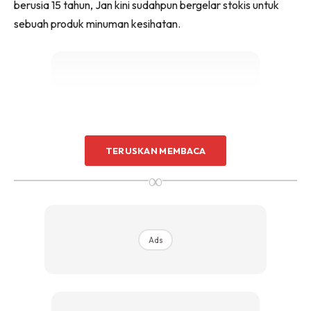
berusia 15 tahun, Jan kini sudahpun bergelar stokis untuk
sebuah produk minuman kesihatan.
Ads
TERUSKAN MEMBACA
∞
Ads
[TRENDING]
Hanya 15 Minit, Daging Liat Dapat
Dilembutkan
“Saya bermula menjadi stokis terbaik dengan jualan