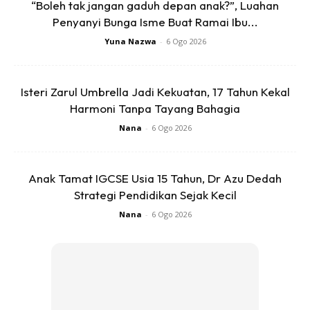
“Boleh tak jangan gaduh depan anak?”, Luahan
Penyanyi Bunga Isme Buat Ramai Ibu...
Yuna Nazwa
-
6 Ogo 2026
Isteri Zarul Umbrella Jadi Kekuatan, 17 Tahun Kekal
Harmoni Tanpa Tayang Bahagia
Aku tak mampu melantunkan ayat Ya Ayyatuhannafsul
Mutmainnah, kerana aku merasakan sifat itmi’nan masih
Nana
-
6 Ogo 2026
belum menempati hatiku.
Anak Tamat IGCSE Usia 15 Tahun, Dr Azu Dedah
Namun sedikit demi sedikit aku cuba gagahkan untuk
Strategi Pendidikan Sejak Kecil
menerima segala ketentuan.
Nana
-
6 Ogo 2026
Ujian darah mengesahkan Aqil anak istimewa setelah 3
bulan kami menunggu. Sewaktu doktor memberikan
keputusan tersebut setitis air mata pun tidak gugur dari
mataku dan juga mata isteri.