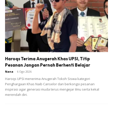
Namun hati seorang bapa tetap sentiasa terbayang
anaknya. Pernah, ketika menjadi imam solat di Masjid
Haroqs Terima Anugerah Khas UPSI, Titip
Taman U, aku menangis ketika membaca ayat-ayat dari
Pesanan Jangan Pernah Berhenti Belajar
surah alFajr.
Nana
-
6 Ogo 2026
Haroqs UPSI menerima Anugerah Tokoh Siswa kategori
Penghargaan Khas Naib Canselor dan berkongsi pesanan
inspirasi agar generasi muda terus mengejar ilmu serta kekal
merendah diri.
Ads