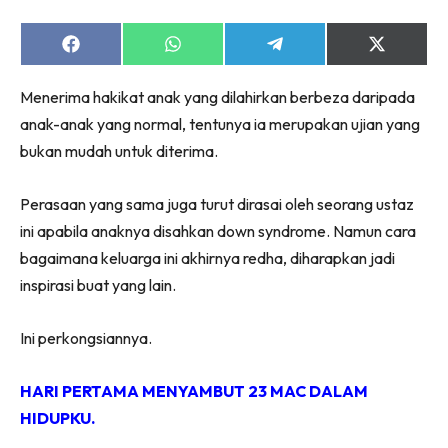
Share
Share
Share
Share
on
on
on
on
Facebook
WhatsApp
Telegram
X
Menerima hakikat anak yang dilahirkan berbeza daripada
(Twitter)
anak-anak yang normal, tentunya ia merupakan ujian yang
bukan mudah untuk diterima.
Perasaan yang sama juga turut dirasai oleh seorang ustaz
ini apabila anaknya disahkan down syndrome. Namun cara
bagaimana keluarga ini akhirnya redha, diharapkan jadi
inspirasi buat yang lain.
Ini perkongsiannya.
HARI PERTAMA MENYAMBUT 23 MAC DALAM
HIDUPKU.