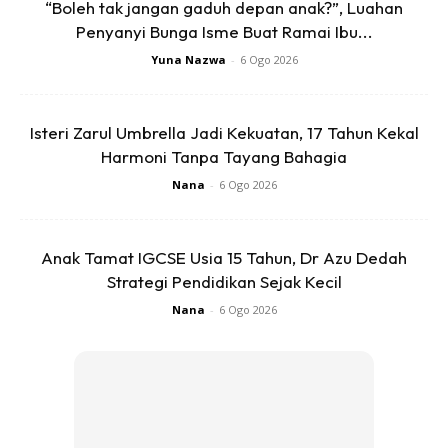
“Boleh tak jangan gaduh depan anak?”, Luahan
-buah pelaga 3 biji
Penyanyi Bunga Isme Buat Ramai Ibu...
Yuna Nazwa
-
6 Ogo 2026
-biji lada putih (black pepper yg dibuang kulit)
-serbuk pati ayam (kiub knorr pun boleh)
Isteri Zarul Umbrella Jadi Kekuatan, 17 Tahun Kekal
Harmoni Tanpa Tayang Bahagia
-sedikit garam
Nana
-
6 Ogo 2026
Cara membuat:
Anak Tamat IGCSE Usia 15 Tahun, Dr Azu Dedah
Strategi Pendidikan Sejak Kecil
Nana
-
6 Ogo 2026
Ads