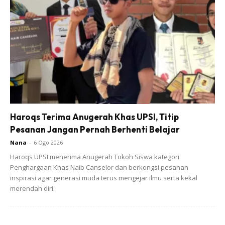
Ads
Haroqs Terima Anugerah Khas UPSI, Titip
Sup
Pesanan Jangan Pernah Berhenti Belajar
Nana
-
6 Ogo 2026
-air
Haroqs UPSI menerima Anugerah Tokoh Siswa kategori
Penghargaan Khas Naib Canselor dan berkongsi pesanan
inspirasi agar generasi muda terus mengejar ilmu serta kekal
-bwg putih ketuk 3ulas
merendah diri.
-5 keping halia hiris