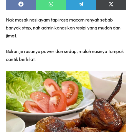
Share
Share
Share
Share
on
on
on
on
Facebook
WhatsApp
Telegram
X
Nak masak nasi ayam tapi rasa macam renyah sebab
(Twitter)
banyak step, nah admin kongsikan resipi yang mudah dan
jimat.
Bukan je rasanya power dan sedap, malah nasinya tampak
cantik berkilat.