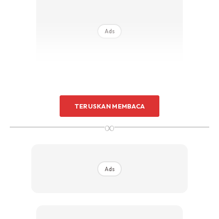
Ads
TERUSKAN MEMBACA
Dia cakap ‘Saya suka masa hujan DR’ sebab masa tu ramai
∞
orang tak keluar rumah, masa tu order banyak.
Ya Allah, kita ni dalam hujan duduk di rumah je, order sahaja
apa nak, mereka yang mencari pendapatan pula bersusah
Ads
payah, bergolok gadai nyawa membawa motor. Risiko pun
ada bila bawak motor semasa hujan.
Sungguh ikhlas mereka menolong orang lain memudahkan