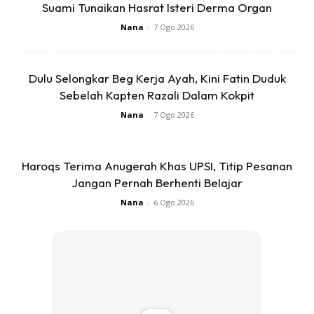
Suami Tunaikan Hasrat Isteri Derma Organ
Nana
-
7 Ogo 2026
Ads
Dulu Selongkar Beg Kerja Ayah, Kini Fatin Duduk
Sebelah Kapten Razali Dalam Kokpit
Nana
-
7 Ogo 2026
Haroqs Terima Anugerah Khas UPSI, Titip Pesanan
Ketika itu, saya ada menghulurkan sesuatu kepadanya,
Jangan Pernah Berhenti Belajar
pemberian saya ditolak, selepas beberapa kali saya
Nana
-
6 Ogo 2026
memberitahunya hasrat saya untuk membantu, dapat
dilihat matanya mula berkaca, Allahu, ianya betul-betul
meruntun hati, ucapan terima kasihnya tidak pernah lekang
dibibir.
Anda mungkin berminat dengan