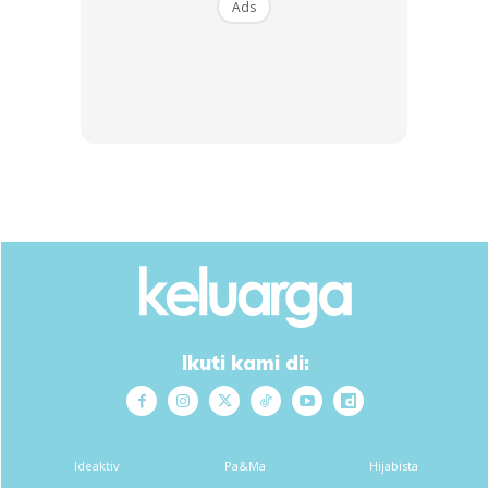
Ads
SHOPEE MY
SHOPEE MY
Bekas simpan beras
JERUK JAMBU PAPA LARIS
kedap udara Rice Storage
JAMBU ORGANIK (Beli 4
Box Proof S...
Pack Percu...
RM14.55
RM12.9
RM36
RM43.9
Buy Now
Buy Now
Ikuti kami di:
1
/
5
❮
❯
Ideaktiv
Pa&Ma
Hijabista
Kemudian saya pun berlalu pergi, mendung di luar namun