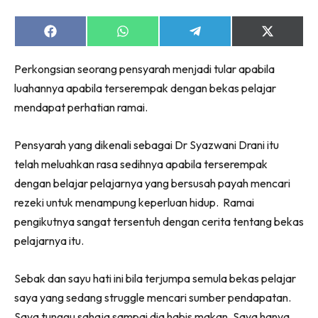
Share
Share
Share
Share
on
on
on
on
Facebook
WhatsApp
Telegram
X
Perkongsian seorang pensyarah menjadi tular apabila
(Twitter)
luahannya apabila terserempak dengan bekas pelajar
mendapat perhatian ramai.
Pensyarah yang dikenali sebagai Dr Syazwani Drani itu
telah meluahkan rasa sedihnya apabila terserempak
dengan belajar pelajarnya yang bersusah payah mencari
rezeki untuk menampung keperluan hidup.
Ramai
pengikutnya sangat tersentuh dengan cerita tentang bekas
pelajarnya itu.
Sebak dan sayu hati ini bila terjumpa semula bekas pelajar
saya yang sedang struggle mencari sumber pendapatan.
Saya tunggu sahaja sampai dia habis makan. Saya hanya