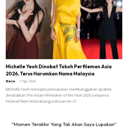
Keduanya menyangka salah seorang daripada mereka
sudah terkorban dalam bencana tersebut dan akhirnya
bersatu di atas nama takdir.
Michelle Yeoh Dinobat Tokoh Perfileman Asia
2026, Terus Harumkan Nama Malaysia
Nana
-
7 Ogo 2026
Michelle Yeoh mencipta pencapaian membanggakan apabila
dinobatkan The Asian Filmmaker of the Year 2026 sempena
Festival Filem Antarabangsa Busan ke-31.
“Momen Terakhir Yang Tak Akan Saya Lupakan”