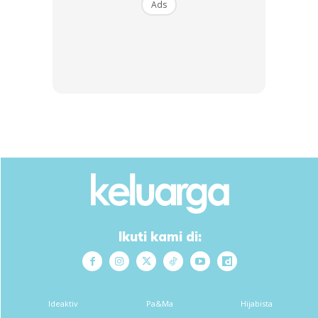
Ads
Ads
Melalui rakaman video ini dilihat suaminya mengesat air
mata dan mengusap lembut kepala isterinya bagi
menenangkan keadaan.
Ikuti kami di:
Kisah mengharukan pasangan suami isteri yang terpisah
apabila melarikan diri dari rumah yang dilanda abu
Ideaktiv
Pa&Ma
Hijabista
gunung berapi yang panas.