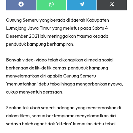
Share
Share
Share
Share
on
on
on
on
Facebook
WhatsApp
Telegram
X
Gunung Semeru yang berada di daerah Kabupaten
(Twitter)
Lumajang Jawa Timur yang meletus pada Sabtu 4
Desember 2021 lalu meninggalkan trauma kepada
penduduk kampung berhampiran.
Banyak video-video telah dikongsikan di media sosial
berkenaan detik-detik cemas penduduk kampung
menyelamatkan diri apabila Gunung Semeru
‘memuntahkan’ debu tebal hingga mengorbankan nyawa,
cukup menyentuh perasaan.
Seakan tak ubah seperti adengan yang mencemaskan di
dalam filem, semua bertempiaran menyelamatkan diri
sedaya boleh agar tidak ‘ditelan’ kumpulan debu tebal.