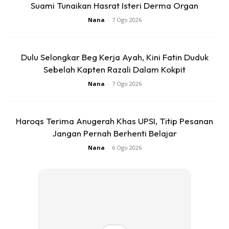
Suami Tunaikan Hasrat Isteri Derma Organ
Nana
-
7 Ogo 2026
View this post on Instagram
Dulu Selongkar Beg Kerja Ayah, Kini Fatin Duduk
Sebelah Kapten Razali Dalam Kokpit
Nana
-
7 Ogo 2026
Haroqs Terima Anugerah Khas UPSI, Titip Pesanan
Jangan Pernah Berhenti Belajar
Nana
-
6 Ogo 2026
A Post Shared By Jember Bergerak (@jember_bergerak)