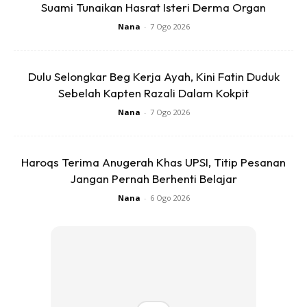
Suami Tunaikan Hasrat Isteri Derma Organ
Nana
-
7 Ogo 2026
Dulu Selongkar Beg Kerja Ayah, Kini Fatin Duduk
Sebelah Kapten Razali Dalam Kokpit
Nana
-
7 Ogo 2026
Haroqs Terima Anugerah Khas UPSI, Titip Pesanan
Jangan Pernah Berhenti Belajar
Nana
-
6 Ogo 2026
PEMINAT TERHIBUR DENGAN SIKAP BERSAHAJA
AMELINA