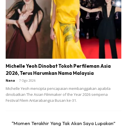
A Post Shared By AMELINA AMIR (@amelinaamirsharipuddin)
Michelle Yeoh Dinobat Tokoh Perfileman Asia
2026, Terus Harumkan Nama Malaysia
Nana
-
7 Ogo 2026
Michelle Yeoh mencipta pencapaian membanggakan apabila
dinobatkan The Asian Filmmaker of the Year 2026 sempena
Festival Filem Antarabangsa Busan ke-31.
Ads
“Momen Terakhir Yang Tak Akan Saya Lupakan”