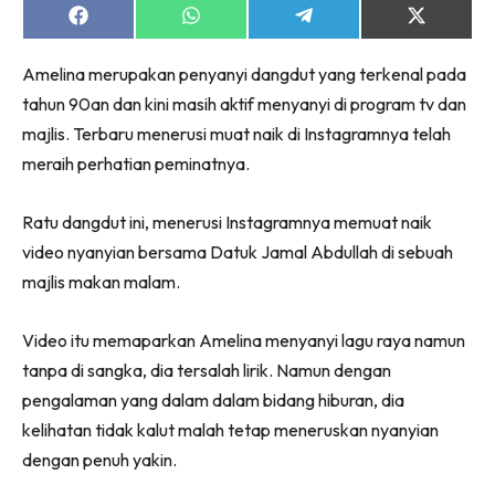
Share
Share
Share
Share
on
on
on
on
Facebook
WhatsApp
Telegram
X
Amelina merupakan penyanyi dangdut yang terkenal pada
(Twitter)
tahun 90an dan kini masih aktif menyanyi di program tv dan
majlis. Terbaru menerusi muat naik di Instagramnya telah
meraih perhatian peminatnya.
Ratu dangdut ini, menerusi Instagramnya memuat naik
video nyanyian bersama Datuk Jamal Abdullah di sebuah
majlis makan malam.
Video itu memaparkan Amelina menyanyi lagu raya namun
tanpa di sangka, dia tersalah lirik. Namun dengan
pengalaman yang dalam dalam bidang hiburan, dia
kelihatan tidak kalut malah tetap meneruskan nyanyian
dengan penuh yakin.