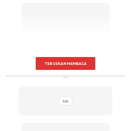
Ads
TERUSKAN MEMBACA
∞
“Yang penting lirik on point. Cuba korang teka apa yg
lain lirik ni.”
Ads
Kejadian itu mengundang tawa Jamal Abdullah di pentas.
Namun katanya, Jamal ‘sporting’